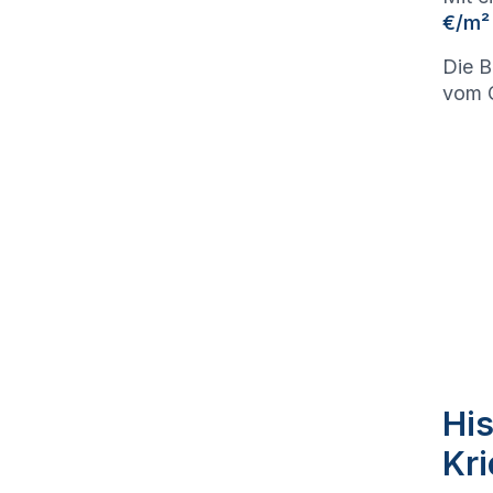
€/m²
Die B
vom G
His
Kr