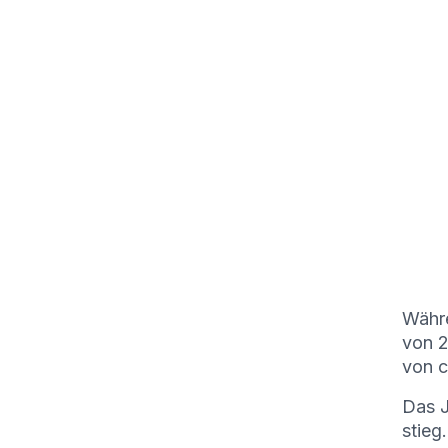
Währe
von 2
von c
Das J
stieg