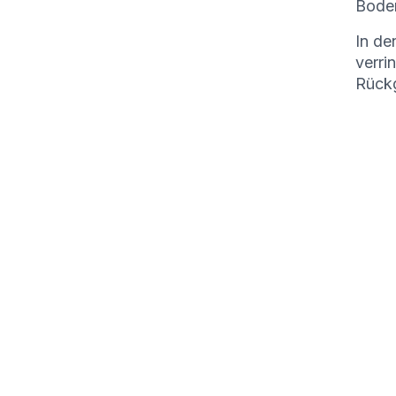
Boden
In de
verri
Rückg