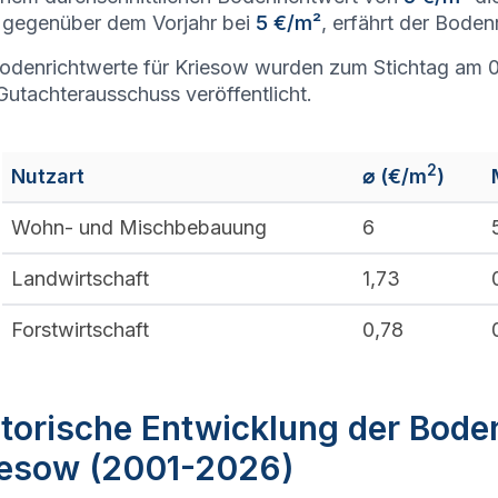
gegenüber dem Vorjahr bei
5 €/m²
, erfährt der Boden
odenrichtwerte für Kriesow wurden zum Stichtag am 0
utachterausschuss veröffentlicht.
2
Nutzart
⌀ (€/m
)
Wohn- und Mischbebauung
6
Landwirtschaft
1,73
Forstwirtschaft
0,78
torische Entwicklung der Bode
iesow (2001-2026)