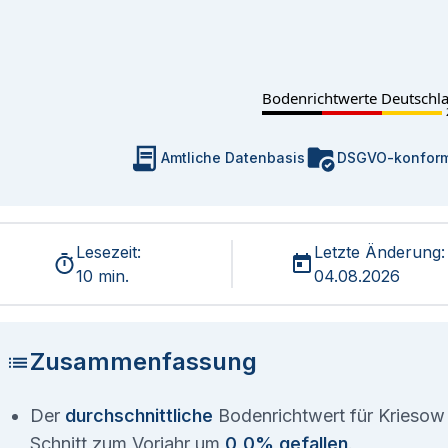
Bodenrichtwerte Deutschl
Amtliche Datenbasis
DSGVO-konfor
Lesezeit:
Letzte Änderung:
10 min.
04.08.2026
Zusammenfassung
Der
durchschnittliche
Bodenrichtwert für Kriesow 
Schnitt zum Vorjahr um
0,0% gefallen
.