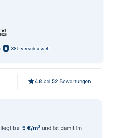
and
2026
m
SSL-verschlüsselt
4.8
bei
52
Bewertungen
liegt bei
5 €/m²
und ist damit im