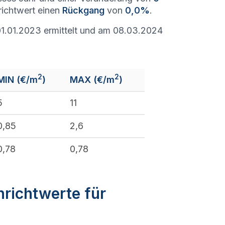
richtwert einen
Rückgang
von
0,0%
.
1.01.2023 ermittelt und am 08.03.2024
2
2
MIN (€/m
)
MAX (€/m
)
5
11
0,85
2,6
0,78
0,78
nrichtwerte für