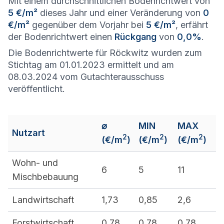
Mit einem durchschnittlichen Bodenrichtwert von
5 €/m²
dieses Jahr und einer Veränderung von
0
€/m²
gegenüber dem Vorjahr bei
5 €/m²
, erfährt
der Bodenrichtwert einen
Rückgang
von
0,0%
.
Die Bodenrichtwerte für Röckwitz wurden zum
Stichtag am 01.01.2023 ermittelt und am
08.03.2024 vom Gutachterausschuss
veröffentlicht.
⌀
MIN
MAX
Nutzart
2
2
2
(€/m
)
(€/m
)
(€/m
)
Wohn- und
6
5
11
Mischbebauung
Landwirtschaft
1,73
0,85
2,6
Forstwirtschaft
0,78
0,78
0,78