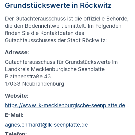
Grundstückswerte in Röckwitz
Der Gutachterausschuss ist die offizielle Behörde,
die den Bodenrichtwert ermittelt. Im Folgenden
finden Sie die Kontaktdaten des
Gutachtausschusses der Stadt Röckwitz:
Adresse:
Gutachterausschuss für Grundstückswerte im
Landkreis Mecklenburgische Seenplatte
Platanenstraße 43
17033 Neubrandenburg
Website:
https://www.lk-mecklenburgische-seenplatte.de/Aktuelles/Formulare/Soziales/Gesch%C3%A4ftsstelle-des-Gutachterausschusses.php?object=tx,2761.5.1&ModID=7&FID=2037.380.1&NavID=2761.81&La=1
E-Mail:
agnes.ehrhardt@lk-seenplatte.de
Telefon: