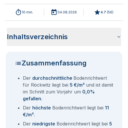
10 min.
04.08.2026
4.7
(
56
)
Inhaltsverzeichnis
Wie haben sich die Bodenrichtwerte in 2026 für Röckwitz
Historische Entwicklung der Bodenrichtwerte für Röckwitz
Bodenrichtwerte benachbarter Städte
Sind die Grundstückspreise in Röckwitz mit den aktuellen
Wie erhalte ich den Bodenrichtwert für mein Grundstück in
Fragen und Antworten rund um Bodenrichtwerte Röckwitz
entwickelt?
(2001-2026)
Bodenrichtwerten gleichzusetzen?
Röckwitz?
Zusammenfassung
Der
durchschnittliche
Bodenrichtwert
für Röckwitz liegt bei
5 €/m²
und ist damit
im Schnitt zum Vorjahr um
0,0%
gefallen
.
Der
höchste
Bodenrichtwert liegt bei
11
€/m²
.
Der
niedrigste
Bodenrichtwert liegt bei
5