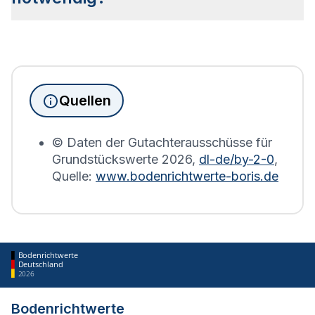
Bebauung geben.
Seit Juni 2022 muss die Grundsteuererklärung für
Immobilienbesitzer abgegeben werden. Für
Immobilien, die sich in Utzedel befinden, wird die
Grundsteuererklärung auf Basis des
Quellen
Bodenrichtwerts des entsprechenden Jahres
erstellt.
© Daten der Gutachterausschüsse für
Grundstückswerte
2026
,
dl-de/by-2-0
,
Quelle:
www.bodenrichtwerte-boris.de
Bodenrichtwerte
Deutschland
2026
Bodenrichtwerte