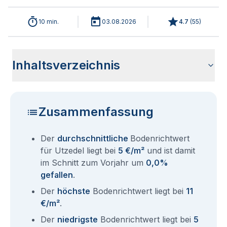
10 min.
03.08.2026
4.7
(
55
)
Inhaltsverzeichnis
Wie haben sich die Bodenrichtwerte in 2026 für Utzedel
Historische Entwicklung der Bodenrichtwerte für Utzedel
Bodenrichtwerte benachbarter Städte
Sind die Grundstückspreise in Utzedel mit den aktuellen
Wie erhalte ich den Bodenrichtwert für mein Grundstück in
Fragen und Antworten rund um Bodenrichtwerte Utzedel
entwickelt?
(2001-2026)
Bodenrichtwerten gleichzusetzen?
Utzedel?
Zusammenfassung
Der
durchschnittliche
Bodenrichtwert
für Utzedel liegt bei
5 €/m²
und ist damit
im Schnitt zum Vorjahr um
0,0%
gefallen
.
Der
höchste
Bodenrichtwert liegt bei
11
€/m²
.
Der
niedrigste
Bodenrichtwert liegt bei
5