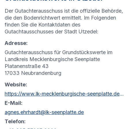
Der Gutachterausschuss ist die offizielle Behörde,
die den Bodenrichtwert ermittelt. Im Folgenden
finden Sie die Kontaktdaten des
Gutachtausschusses der Stadt Utzedel:
Adresse:
Gutachterausschuss für Grundstückswerte im
Landkreis Mecklenburgische Seenplatte
Platanenstraße 43
17033 Neubrandenburg
Website:
https://www.lk-mecklenburgische-seenplatte.de/Aktuelles/Formulare/Soziales/Gesch%C3%A4ftsstelle-des-Gutachterausschusses.php?object=tx,2761.5.1&ModID=7&FID=2037.380.1&NavID=2761.81&La=1
E-Mail:
agnes.ehrhardt@lk-seenplatte.de
Telefon: