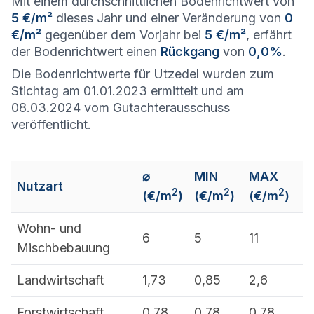
Mit einem durchschnittlichen Bodenrichtwert von
5 €/m²
dieses Jahr und einer Veränderung von
0
€/m²
gegenüber dem Vorjahr bei
5 €/m²
, erfährt
der Bodenrichtwert einen
Rückgang
von
0,0%
.
Die Bodenrichtwerte für Utzedel wurden zum
Stichtag am 01.01.2023 ermittelt und am
08.03.2024 vom Gutachterausschuss
veröffentlicht.
⌀
MIN
MAX
Nutzart
2
2
2
(€/m
)
(€/m
)
(€/m
)
Wohn- und
6
5
11
Mischbebauung
Landwirtschaft
1,73
0,85
2,6
Forstwirtschaft
0,78
0,78
0,78