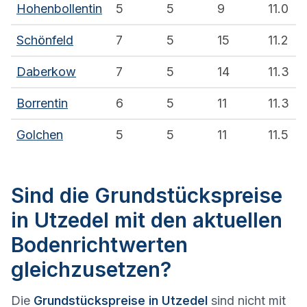
Hohenbollentin
5
5
9
11.0
Schönfeld
7
5
15
11.2
Daberkow
7
5
14
11.3
Borrentin
6
5
11
11.3
Golchen
5
5
11
11.5
Sind die Grundstückspreise
in Utzedel mit den aktuellen
Bodenrichtwerten
gleichzusetzen?
Die
Grundstückspreise in Utzedel
sind nicht mit