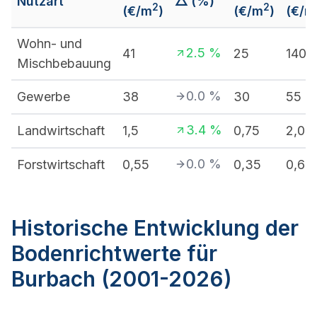
Nutzart
△ (%)
2
2
(€/m
)
(€/m
)
(€/m
Wohn- und
2.5
%
41
25
140
Mischbebauung
0.0
%
Gewerbe
38
30
55
3.4
%
Landwirtschaft
1,5
0,75
2,05
0.0
%
Forstwirtschaft
0,55
0,35
0,6
Historische Entwicklung der
Bodenrichtwerte für
Burbach (2001-2026)