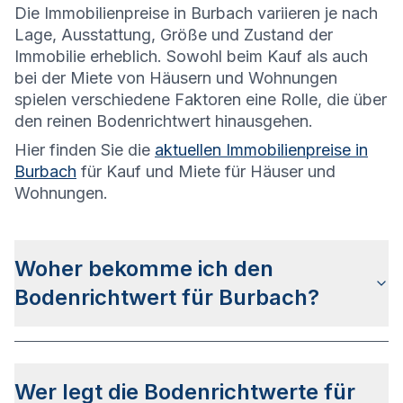
Die
Immobilienpreise in Burbach variieren je nach
Lage, Ausstattung, Größe und Zustand der
Immobilie erheblich. Sowohl beim Kauf als auch
bei der Miete von Häusern und Wohnungen
spielen verschiedene Faktoren eine Rolle, die über
den reinen Bodenrichtwert hinausgehen.
Hier finden Sie die
aktuellen Immobilienpreise in
Burbach
für Kauf und Miete für Häuser und
Wohnungen.
Woher bekomme ich den
Bodenrichtwert für Burbach?
Die Bodenrichtwerte für Burbach erhalten Sie u.a.
auf dieser Webseite
in den jeweiligen Stadt- und
Wer legt die Bodenrichtwerte für
Stadtteilseiten. Alternativ können Sie bei
BORIS