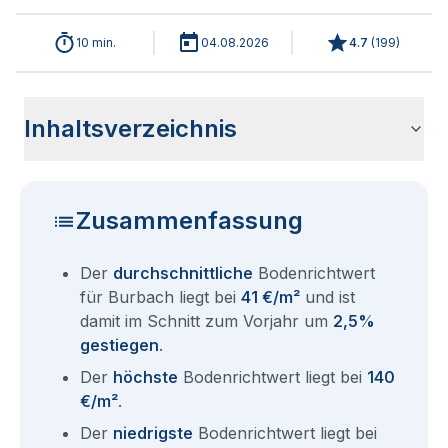
10 min.
04.08.2026
4.7
(
199
)
Inhaltsverzeichnis
Wie haben sich die Bodenrichtwerte in 2026 für Burbach
Historische Entwicklung der Bodenrichtwerte für Burbach
Bodenrichtwerte benachbarter Städte
Sind die Grundstückspreise in Burbach mit den aktuellen
Wie erhalte ich den Bodenrichtwert für mein Grundstück in
Aktuelle Immobilienpreise in Burbach
Fragen und Antworten rund um Bodenrichtwerte Burbach
entwickelt?
(2001-2026)
Bodenrichtwerten gleichzusetzen?
Burbach?
Zusammenfassung
Der
durchschnittliche
Bodenrichtwert
für Burbach liegt bei
41 €/m²
und ist
damit im Schnitt zum Vorjahr um
2,5%
gestiegen
.
Der
höchste
Bodenrichtwert liegt bei
140
€/m²
.
Der
niedrigste
Bodenrichtwert liegt bei