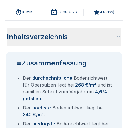
10 min.
04.08.2026
4.8
(
132
)
Inhaltsverzeichnis
Wie haben sich die Bodenrichtwerte in 2026 für Obersülzen
Historische Entwicklung der Bodenrichtwerte für Obersülzen
Bodenrichtwerte benachbarter Städte
Sind die Grundstückspreise in Obersülzen mit den aktuellen
Wie erhalte ich den Bodenrichtwert für mein Grundstück in
Fragen und Antworten rund um Bodenrichtwerte Obersülzen
entwickelt?
(2001-2026)
Bodenrichtwerten gleichzusetzen?
Obersülzen?
Zusammenfassung
Der
durchschnittliche
Bodenrichtwert
für Obersülzen liegt bei
268 €/m²
und ist
damit im Schnitt zum Vorjahr um
4,6%
gefallen
.
Der
höchste
Bodenrichtwert liegt bei
340 €/m²
.
Der
niedrigste
Bodenrichtwert liegt bei