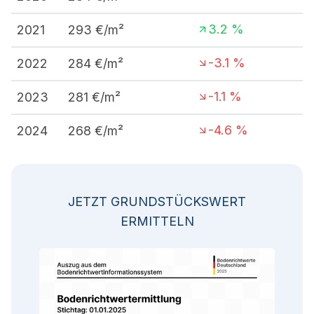
3.2
%
2021
293
€/m²
-3.1
%
2022
284
€/m²
-1.1
%
2023
281
€/m²
-4.6
%
2024
268
€/m²
JETZT GRUNDSTÜCKSWERT
ERMITTELN