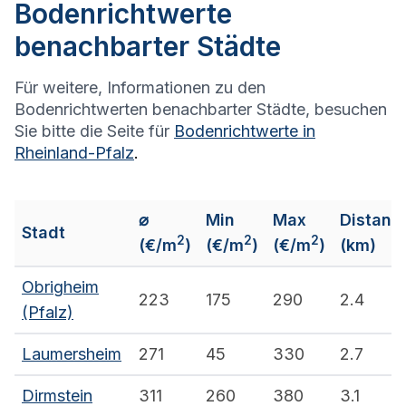
Bodenrichtwerte
benachbarter Städte
Für weitere, Informationen zu den
Bodenrichtwerten benachbarter Städte, besuchen
Sie bitte die Seite für
Bodenrichtwerte in
Rheinland-Pfalz
.
⌀
Min
Max
Distanz
Stadt
2
2
2
(€/m
)
(€/m
)
(€/m
)
(km)
Obrigheim
223
175
290
2.4
(Pfalz)
Laumersheim
271
45
330
2.7
Dirmstein
311
260
380
3.1