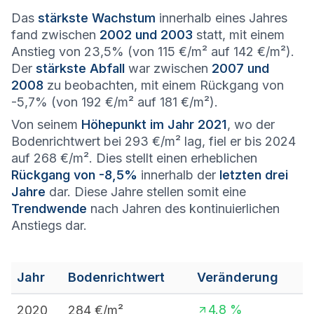
Das
stärkste Wachstum
innerhalb eines Jahres
fand zwischen
2002 und 2003
statt, mit einem
Anstieg von 23,5% (von 115 €/m² auf 142 €/m²).
Der
stärkste Abfall
war zwischen
2007 und
2008
zu beobachten, mit einem Rückgang von
-5,7% (von 192 €/m² auf 181 €/m²).
Von seinem
Höhepunkt im Jahr 2021
, wo der
Bodenrichtwert bei 293 €/m² lag, fiel er bis 2024
auf 268 €/m². Dies stellt einen erheblichen
Rückgang von -8,5%
innerhalb der
letzten drei
Jahre
dar. Diese Jahre stellen somit eine
Trendwende
nach Jahren des kontinuierlichen
Anstiegs dar.
Jahr
Bodenrichtwert
Veränderung
4.8
%
2020
284
€/m²