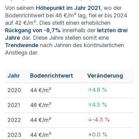
Von seinem
Höhepunkt im Jahr 2021
, wo der
Bodenrichtwert bei 46 €/m² lag, fiel er bis 2024
auf 42 €/m². Dies stellt einen erheblichen
Rückgang von -8,7%
innerhalb der
letzten drei
Jahre
dar. Diese Jahre stellen somit eine
Trendwende
nach Jahren des kontinuierlichen
Anstiegs dar.
Jahr
Bodenrichtwert
Veränderung
4.8
%
2020
44
€/m²
4.5
%
2021
46
€/m²
-4.3
%
2022
44
€/m²
0.0
%
2023
44
€/m²