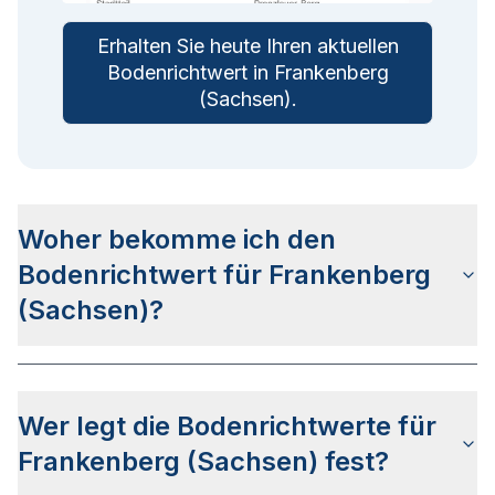
Erhalten Sie heute Ihren aktuellen
Bodenrichtwert in
Frankenberg
(Sachsen)
.
Woher bekomme ich den
Bodenrichtwert für Frankenberg
(Sachsen)?
Die Bodenrichtwerte für Frankenberg (Sachsen)
erhalten Sie u.a.
auf dieser Webseite
in den
Wer legt die Bodenrichtwerte für
jeweiligen Stadt- und Stadtteilseiten. Alternativ
können Sie bei
BORIS Sachsen
nach Ihrer
Frankenberg (Sachsen) fest?
Adresse suchen bzw. beim Gutachterausschuss