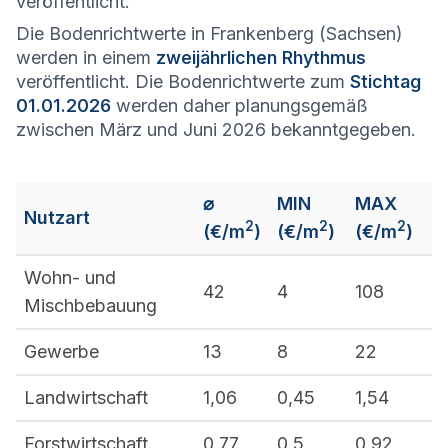
veröffentlicht.
Die Bodenrichtwerte in Frankenberg (Sachsen)
werden in einem
zweijährlichen Rhythmus
veröffentlicht. Die Bodenrichtwerte zum
Stichtag
01.01.2026
werden daher planungsgemäß
zwischen März und Juni 2026 bekanntgegeben.
⌀
MIN
MAX
Nutzart
2
2
2
(€/m
)
(€/m
)
(€/m
)
Wohn- und
42
4
108
Mischbebauung
Gewerbe
13
8
22
Landwirtschaft
1,06
0,45
1,54
Forstwirtschaft
0,77
0,5
0,92