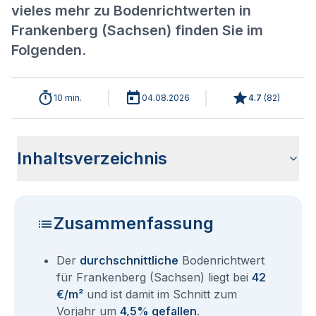
vieles mehr zu Bodenrichtwerten in
Frankenberg (Sachsen) finden Sie im
Folgenden.
10 min.
04.08.2026
4.7
(
82
)
Inhaltsverzeichnis
Wie haben sich die Bodenrichtwerte in 2026 für
Historische Entwicklung der Bodenrichtwerte für
Bodenrichtwerte benachbarter Städte
Sind die Grundstückspreise in Frankenberg (Sachsen) mit
Wie erhalte ich den Bodenrichtwert für mein Grundstück in
Fragen und Antworten rund um Bodenrichtwerte
Frankenberg (Sachsen) entwickelt?
Frankenberg (Sachsen) (2001-2026)
den aktuellen Bodenrichtwerten gleichzusetzen?
Frankenberg (Sachsen)?
Frankenberg (Sachsen)
Zusammenfassung
Der
durchschnittliche
Bodenrichtwert
für Frankenberg (Sachsen) liegt bei
42
€/m²
und ist damit im Schnitt zum
Vorjahr um
4,5% gefallen
.