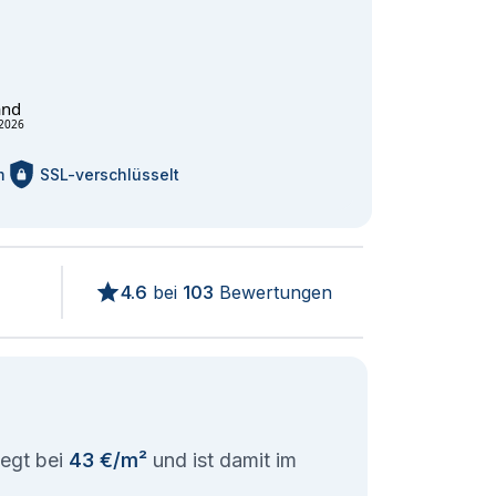
and
2026
m
SSL-verschlüsselt
4.6
bei
103
Bewertungen
iegt bei
43 €/m²
und ist damit im