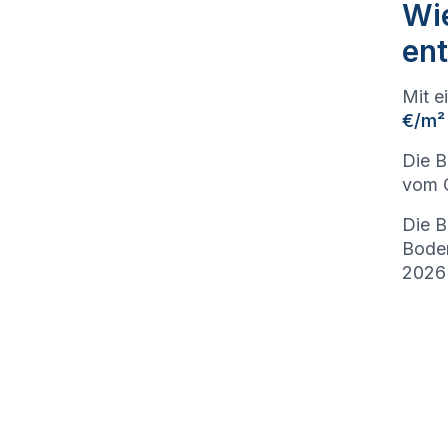
Wie
ent
Mit e
€/m²
Die B
vom G
Die B
Bode
2026