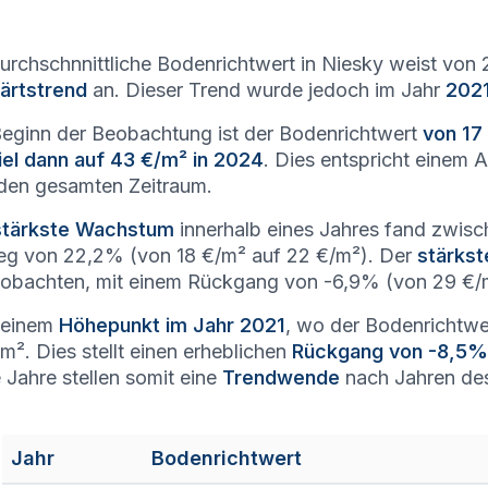
urchschnnittliche Bodenrichtwert in Niesky weist von
ärtstrend
an. Dieser Trend wurde jedoch im Jahr
2021
Beginn der Beobachtung ist der Bodenrichtwert
von 17
iel dann auf 43 €/m² in 2024
. Dies entspricht einem
den gesamten Zeitraum.
stärkste Wachstum
innerhalb eines Jahres fand zwis
eg von 22,2% (von 18 €/m² auf 22 €/m²). Der
stärkst
obachten, mit einem Rückgang von -6,9% (von 29 €/m
seinem
Höhepunkt im Jahr 2021
, wo der Bodenrichtwer
m². Dies stellt einen erheblichen
Rückgang von -8,5%
 Jahre stellen somit eine
Trendwende
nach Jahren des 
Jahr
Bodenrichtwert