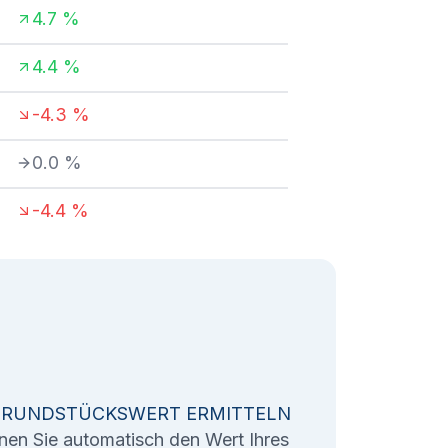
4.7
%
4.4
%
-4.3
%
0.0
%
-4.4
%
GRUNDSTÜCKSWERT ERMITTELN
nen Sie automatisch den Wert Ihres