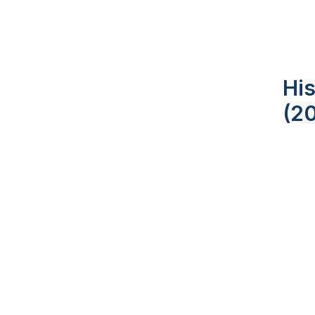
His
(2