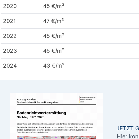
2020
45
€/m²
2021
47
€/m²
2022
45
€/m²
2023
45
€/m²
2024
43
€/m²
JETZT 
Hier kön