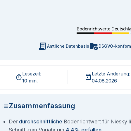
Bodenrichtwerte Deutschl
Amtliche Datenbasis
DSGVO-konfor
Lesezeit:
Letzte Änderung:
10 min.
04.08.2026
Zusammenfassung
Der
durchschnittliche
Bodenrichtwert für Niesky l
Schnitt zum Vorjahr um
4,4% gefallen
.