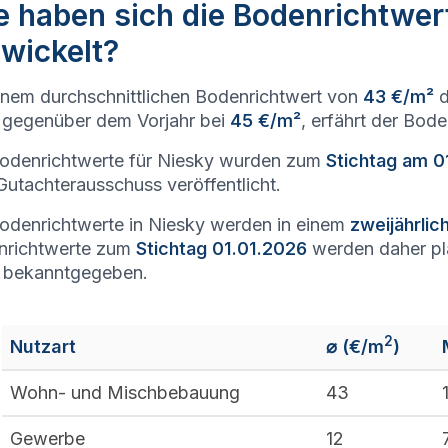
 haben sich die Bodenrichtwer
wickelt?
inem durchschnittlichen Bodenrichtwert von
43 €/m²
d
gegenüber dem Vorjahr bei
45 €/m²
, erfährt der Bod
odenrichtwerte für Niesky wurden zum
Stichtag am 0
utachterausschuss veröffentlicht.
odenrichtwerte in Niesky werden in einem
zweijährli
nrichtwerte zum
Stichtag 01.01.2026
werden daher p
 bekanntgegeben.
2
Nutzart
⌀ (€/m
)
Wohn- und Mischbebauung
43
Gewerbe
12