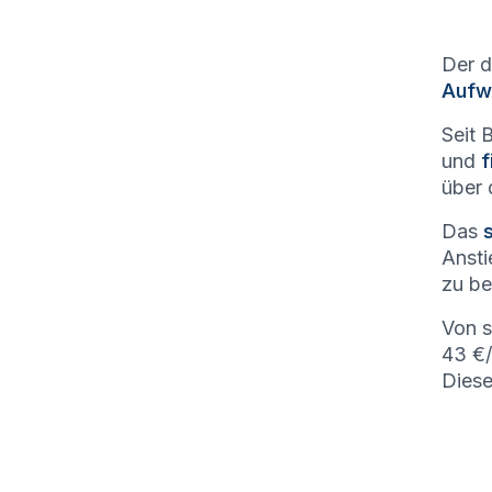
Der d
Aufw
Seit 
und
f
über 
Das
Ansti
zu be
Von 
43 €/
Diese