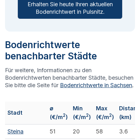
Erhalten Sie heute Ihren aktuellen
Bodenrichtwert in
Pulsnitz
.
Bodenrichtwerte
benachbarter Städte
Für weitere, Informationen zu den
Bodenrichtwerten benachbarter Städte, besuchen
Sie bitte die Seite für
Bodenrichtwerte in
Sachsen
.
⌀
Min
Max
Distanz
Stadt
2
2
2
(€/m
)
(€/m
)
(€/m
)
(km)
Steina
51
20
58
3.6