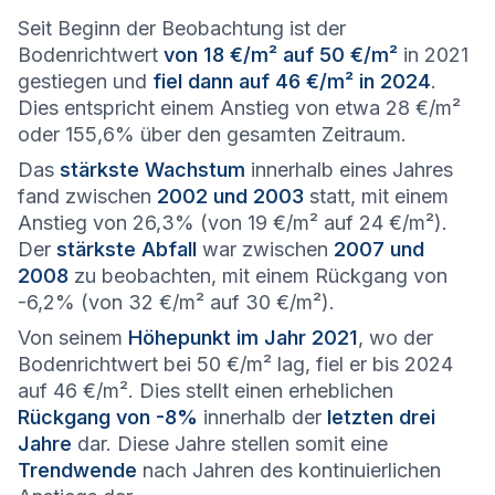
Seit Beginn der Beobachtung ist der
Bodenrichtwert
von 18 €/m² auf 50 €/m²
in 2021
gestiegen und
fiel dann auf 46 €/m² in 2024
.
Dies entspricht einem Anstieg von etwa 28 €/m²
oder 155,6% über den gesamten Zeitraum.
Das
stärkste Wachstum
innerhalb eines Jahres
fand zwischen
2002 und 2003
statt, mit einem
Anstieg von 26,3% (von 19 €/m² auf 24 €/m²).
Der
stärkste Abfall
war zwischen
2007 und
2008
zu beobachten, mit einem Rückgang von
-6,2% (von 32 €/m² auf 30 €/m²).
Von seinem
Höhepunkt im Jahr 2021
, wo der
Bodenrichtwert bei 50 €/m² lag, fiel er bis 2024
auf 46 €/m². Dies stellt einen erheblichen
Rückgang von -8%
innerhalb der
letzten drei
Jahre
dar. Diese Jahre stellen somit eine
Trendwende
nach Jahren des kontinuierlichen