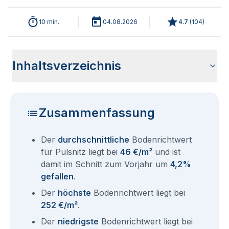
10 min.
04.08.2026
4.7
(
104
)
Inhaltsverzeichnis
Wie haben sich die Bodenrichtwerte in 2026 für Pulsnitz
Historische Entwicklung der Bodenrichtwerte für Pulsnitz
Bodenrichtwerte benachbarter Städte
Sind die Grundstückspreise in Pulsnitz mit den aktuellen
Wie erhalte ich den Bodenrichtwert für mein Grundstück in
Fragen und Antworten rund um Bodenrichtwerte Pulsnitz
entwickelt?
(2001-2026)
Bodenrichtwerten gleichzusetzen?
Pulsnitz?
Zusammenfassung
Der
durchschnittliche
Bodenrichtwert
für Pulsnitz liegt bei
46 €/m²
und ist
damit im Schnitt zum Vorjahr um
4,2%
gefallen
.
Der
höchste
Bodenrichtwert liegt bei
252 €/m²
.
Der
niedrigste
Bodenrichtwert liegt bei