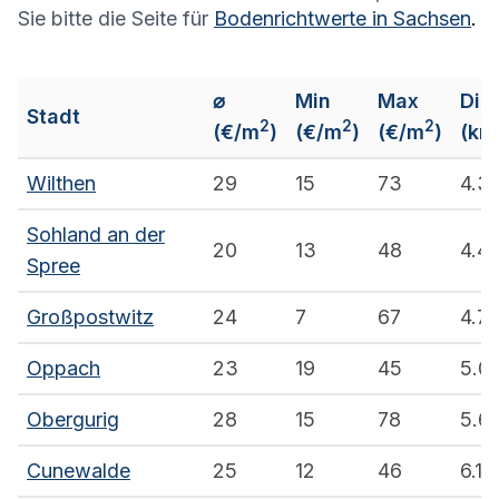
Sie bitte die Seite für
Bodenrichtwerte in
Sachsen
.
⌀
Min
Max
Dis
Stadt
2
2
2
(€/m
)
(€/m
)
(€/m
)
(km
Wilthen
29
15
73
4.3
Sohland an der
20
13
48
4.4
Spree
Großpostwitz
24
7
67
4.7
Oppach
23
19
45
5.0
Obergurig
28
15
78
5.6
Cunewalde
25
12
46
6.1