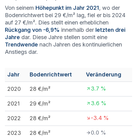
Von seinem
Höhepunkt im Jahr 2021
, wo der
Bodenrichtwert bei 29 €/m² lag, fiel er bis 2024
auf 27 €/m². Dies stellt einen erheblichen
Rückgang von -6,9%
innerhalb der
letzten drei
Jahre
dar. Diese Jahre stellen somit eine
Trendwende
nach Jahren des kontinuierlichen
Anstiegs dar.
Jahr
Bodenrichtwert
Veränderung
3.7
%
2020
28
€/m²
3.6
%
2021
29
€/m²
-3.4
%
2022
28
€/m²
0.0
%
2023
28
€/m²