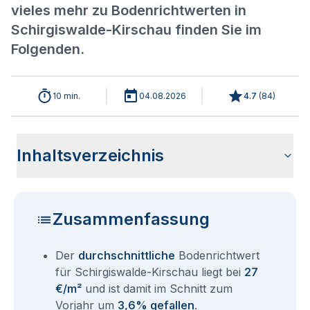
vieles mehr zu Bodenrichtwerten in
Schirgiswalde-Kirschau finden Sie im
Folgenden.
10 min.
04.08.2026
4.7
(
84
)
Inhaltsverzeichnis
Wie haben sich die Bodenrichtwerte in 2026 für
Historische Entwicklung der Bodenrichtwerte für
Bodenrichtwerte benachbarter Städte
Sind die Grundstückspreise in Schirgiswalde-Kirschau mit
Wie erhalte ich den Bodenrichtwert für mein Grundstück in
Fragen und Antworten rund um Bodenrichtwerte
Schirgiswalde-Kirschau entwickelt?
Schirgiswalde-Kirschau (2001-2026)
den aktuellen Bodenrichtwerten gleichzusetzen?
Schirgiswalde-Kirschau?
Schirgiswalde-Kirschau
Zusammenfassung
Der
durchschnittliche
Bodenrichtwert
für Schirgiswalde-Kirschau liegt bei
27
€/m²
und ist damit im Schnitt zum
Vorjahr um
3,6% gefallen
.