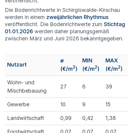
veröffentlicht.
Die Bodenrichtwerte in Schirgiswalde-Kirschau
werden in einem
zweijährlichen Rhythmus
veröffentlicht. Die Bodenrichtwerte zum
Stichtag
01.01.2026
werden daher planungsgemäß
zwischen März und Juni 2026 bekanntgegeben.
⌀
MIN
MAX
Nutzart
2
2
2
(€/m
)
(€/m
)
(€/m
)
Wohn- und
27
6
39
Mischbebauung
Gewerbe
10
9
15
Landwirtschaft
0,99
0,42
1,38
Forstwirtschaft
0,07
0,07
0,07