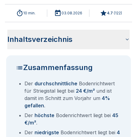
10 min.
03.08.2026
4.7
(
122
)
Inhaltsverzeichnis
Wie haben sich die Bodenrichtwerte in 2026 für Striegistal
Historische Entwicklung der Bodenrichtwerte für Striegistal
Bodenrichtwerte benachbarter Städte
Sind die Grundstückspreise in Striegistal mit den aktuellen
Wie erhalte ich den Bodenrichtwert für mein Grundstück in
Fragen und Antworten rund um Bodenrichtwerte Striegistal
entwickelt?
(2001-2026)
Bodenrichtwerten gleichzusetzen?
Striegistal?
Zusammenfassung
Der
durchschnittliche
Bodenrichtwert
für Striegistal liegt bei
24 €/m²
und ist
damit im Schnitt zum Vorjahr um
4%
gefallen
.
Der
höchste
Bodenrichtwert liegt bei
45
€/m²
.
Der
niedrigste
Bodenrichtwert liegt bei
4