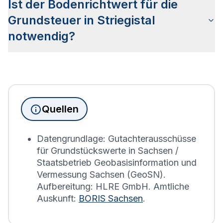
Ist der Bodenrichtwert für die
anderer Städte Deutschlands. Die Karte wird in so
genannte Bodenrichtwertzonen unterteilt, die
Grundsteuer in Striegistal
Aufschluss über den Wert des Bodens sowie die
notwendig?
Bebauung geben.
Seit Juni 2022 muss die
Grundsteuererklärung
für
Immobilienbesitzer abgegeben werden. Für
Immobilien, die sich in Striegistal befinden, wird
die Grundsteuererklärung auf Basis des
Quellen
Bodenrichtwerts des entsprechenden Jahres
erstellt.
Datengrundlage: Gutachterausschüsse
für Grundstückswerte in Sachsen /
Staatsbetrieb Geobasisinformation und
Vermessung Sachsen (GeoSN).
Aufbereitung: HLRE GmbH. Amtliche
Auskunft:
BORIS Sachsen
.