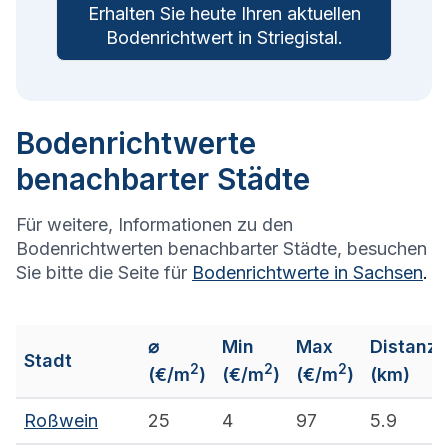
Erhalten Sie heute Ihren aktuellen
Bodenrichtwert in
Striegistal
.
Bodenrichtwerte
benachbarter Städte
Für weitere, Informationen zu den
Bodenrichtwerten benachbarter Städte, besuchen
Sie bitte die Seite für
Bodenrichtwerte in
Sachsen
.
⌀
Min
Max
Distanz
Stadt
2
2
2
(€/m
)
(€/m
)
(€/m
)
(km)
Roßwein
25
4
97
5.9