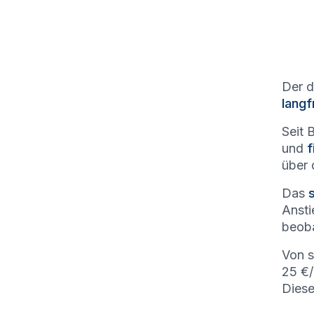
Der d
langf
Seit 
und
f
über 
Das
Ansti
beoba
Von 
25 €/
Diese