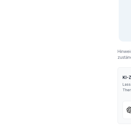
Hinwei
zustän
KI-
Lass
Ther