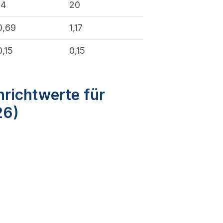
14
20
0,69
1,17
0,15
0,15
nrichtwerte für
26)