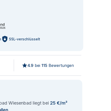
and
2026
m
SSL-verschlüsselt
4.9
bei
115
Bewertungen
bad Wiesenbad liegt bei
25 €/m²
llen
.