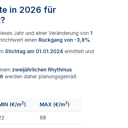
te in 2026 für
t?
ieses Jahr und einer Veränderung von
1
enrichtwert einen
Rückgang von -3,8%
.
um
Stichtag am 01.01.2024
ermittelt und
einem
zweijährlichen Rhythmus
26
werden daher planungsgemäß
2
2
MIN (€/m
)
MAX (€/m
)
22
68