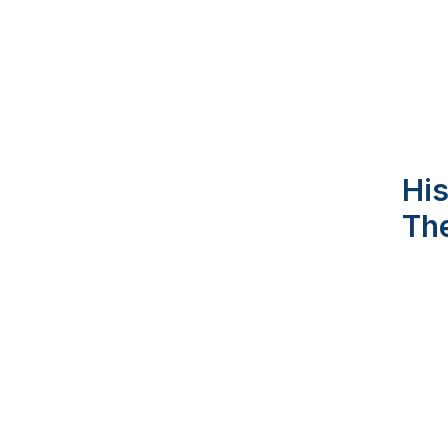
His
Th