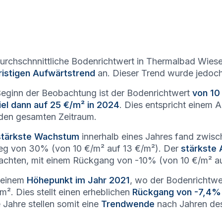
urchschnnittliche Bodenrichtwert in Thermalbad Wies
ristigen Aufwärtstrend
an. Dieser Trend wurde jedoc
Beginn der Beobachtung ist der Bodenrichtwert
von 10
iel dann auf 25 €/m² in 2024
. Dies entspricht einem
den gesamten Zeitraum.
stärkste Wachstum
innerhalb eines Jahres fand zwis
eg von 30% (von 10 €/m² auf 13 €/m²). Der
stärkste 
chten, mit einem Rückgang von -10% (von 10 €/m² au
seinem
Höhepunkt im Jahr 2021
, wo der Bodenrichtwer
m². Dies stellt einen erheblichen
Rückgang von -7,4%
 Jahre stellen somit eine
Trendwende
nach Jahren des 