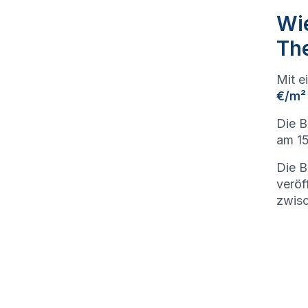
Wie
Th
Mit e
€/m²
Die 
am 15
Die B
veröf
zwis