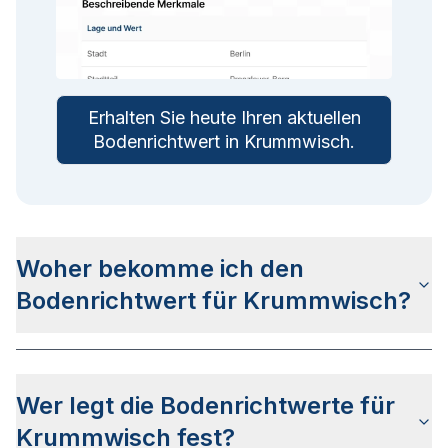
Erhalten Sie heute Ihren aktuellen
Bodenrichtwert in
Krummwisch
.
Woher bekomme ich den
Bodenrichtwert für Krummwisch?
Die Bodenrichtwerte für Krummwisch erhalten Sie
u.a.
auf dieser Webseite
in den jeweiligen Stadt-
Wer legt die Bodenrichtwerte für
und Stadtteilseiten. Alternativ können Sie bei
BORIS Schleswig-Holstein
nach Ihrer Adresse
Krummwisch fest?