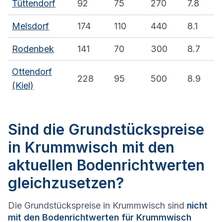
Tüttendorf
92
75
270
7.8
Melsdorf
174
110
440
8.1
Rodenbek
141
70
300
8.7
Ottendorf
228
95
500
8.9
(Kiel)
Sind die Grundstückspreise
in Krummwisch mit den
aktuellen Bodenrichtwerten
gleichzusetzen?
Die Grundstückspreise in Krummwisch sind
nicht
mit den Bodenrichtwerten für Krummwisch