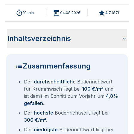
10 min.
04.08.2026
4.7
(
87
)
Inhaltsverzeichnis
Wie haben sich die Bodenrichtwerte in 2026 für
Historische Entwicklung der Bodenrichtwerte für
Bodenrichtwerte benachbarter Städte
Sind die Grundstückspreise in Krummwisch mit den aktuellen
Wie erhalte ich den Bodenrichtwert für mein Grundstück in
Fragen und Antworten rund um Bodenrichtwerte
Krummwisch entwickelt?
Krummwisch (2001-2026)
Bodenrichtwerten gleichzusetzen?
Krummwisch?
Krummwisch
Zusammenfassung
Der
durchschnittliche
Bodenrichtwert
für Krummwisch liegt bei
100 €/m²
und
ist damit im Schnitt zum Vorjahr um
4,8%
gefallen
.
Der
höchste
Bodenrichtwert liegt bei
300 €/m²
.
Der
niedrigste
Bodenrichtwert liegt bei