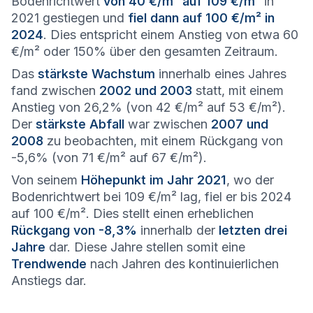
Bodenrichtwert
von 40 €/m² auf 109 €/m²
in
2021 gestiegen und
fiel dann auf 100 €/m² in
2024
. Dies entspricht einem Anstieg von etwa 60
€/m² oder 150% über den gesamten Zeitraum.
Das
stärkste Wachstum
innerhalb eines Jahres
fand zwischen
2002 und 2003
statt, mit einem
Anstieg von 26,2% (von 42 €/m² auf 53 €/m²).
Der
stärkste Abfall
war zwischen
2007 und
2008
zu beobachten, mit einem Rückgang von
-5,6% (von 71 €/m² auf 67 €/m²).
Von seinem
Höhepunkt im Jahr 2021
, wo der
Bodenrichtwert bei 109 €/m² lag, fiel er bis 2024
auf 100 €/m². Dies stellt einen erheblichen
Rückgang von -8,3%
innerhalb der
letzten drei
Jahre
dar. Diese Jahre stellen somit eine
Trendwende
nach Jahren des kontinuierlichen
Anstiegs dar.