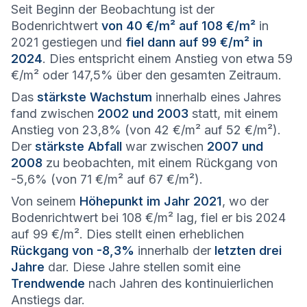
Seit Beginn der Beobachtung ist der
Bodenrichtwert
von 40 €/m² auf 108 €/m²
in
2021 gestiegen und
fiel dann auf 99 €/m² in
2024
. Dies entspricht einem Anstieg von etwa 59
€/m² oder 147,5% über den gesamten Zeitraum.
Das
stärkste Wachstum
innerhalb eines Jahres
fand zwischen
2002 und 2003
statt, mit einem
Anstieg von 23,8% (von 42 €/m² auf 52 €/m²).
Der
stärkste Abfall
war zwischen
2007 und
2008
zu beobachten, mit einem Rückgang von
-5,6% (von 71 €/m² auf 67 €/m²).
Von seinem
Höhepunkt im Jahr 2021
, wo der
Bodenrichtwert bei 108 €/m² lag, fiel er bis 2024
auf 99 €/m². Dies stellt einen erheblichen
Rückgang von -8,3%
innerhalb der
letzten drei
Jahre
dar. Diese Jahre stellen somit eine
Trendwende
nach Jahren des kontinuierlichen
Anstiegs dar.