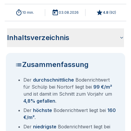
10 min.
03.08.2026
4.8
(
92
)
Inhaltsverzeichnis
Wie haben sich die Bodenrichtwerte in 2026 für Schülp bei
Historische Entwicklung der Bodenrichtwerte für Schülp bei
Bodenrichtwerte benachbarter Städte
Sind die Grundstückspreise in Schülp bei Nortorf mit den
Wie erhalte ich den Bodenrichtwert für mein Grundstück in
Fragen und Antworten rund um Bodenrichtwerte Schülp bei
Nortorf entwickelt?
Nortorf (2001-2026)
aktuellen Bodenrichtwerten gleichzusetzen?
Schülp bei Nortorf?
Nortorf
Zusammenfassung
Der
durchschnittliche
Bodenrichtwert
für Schülp bei Nortorf liegt bei
99 €/m²
und ist damit im Schnitt zum Vorjahr um
4,8% gefallen
.
Der
höchste
Bodenrichtwert liegt bei
160
€/m²
.
Der
niedrigste
Bodenrichtwert liegt bei