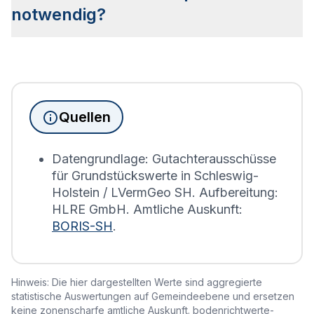
Bodenrichtwertzonen unterteilt, die Aufschluss
notwendig?
über den Wert des Bodens sowie die Bebauung
geben.
Seit Juni 2022 muss die
Grundsteuererklärung
für
Immobilienbesitzer abgegeben werden. Für
Immobilien, die sich in Schülp bei Nortorf
befinden, wird die Grundsteuererklärung auf Basis
Quellen
des Bodenrichtwerts des entsprechenden Jahres
erstellt.
Datengrundlage: Gutachterausschüsse
für Grundstückswerte in Schleswig-
Holstein / LVermGeo SH. Aufbereitung:
HLRE GmbH. Amtliche Auskunft:
BORIS-SH
.
Hinweis: Die hier dargestellten Werte sind aggregierte
statistische Auswertungen auf Gemeindeebene und ersetzen
keine zonenscharfe amtliche Auskunft. bodenrichtwerte-