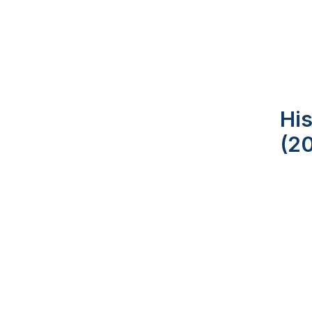
His
(2