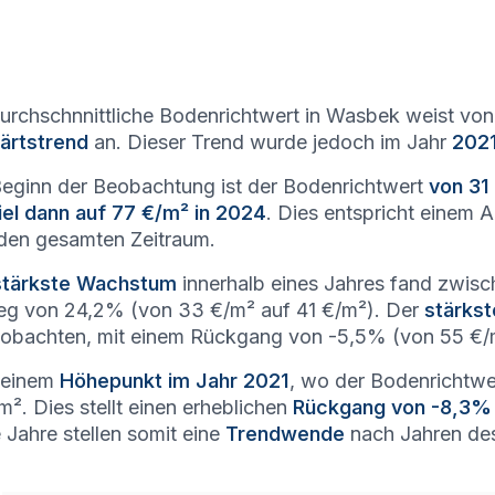
urchschnnittliche Bodenrichtwert in Wasbek weist vo
ärtstrend
an. Dieser Trend wurde jedoch im Jahr
2021
Beginn der Beobachtung ist der Bodenrichtwert
von 31
iel dann auf 77 €/m² in 2024
. Dies entspricht einem
den gesamten Zeitraum.
stärkste Wachstum
innerhalb eines Jahres fand zwis
eg von 24,2% (von 33 €/m² auf 41 €/m²). Der
stärkst
obachten, mit einem Rückgang von -5,5% (von 55 €/
seinem
Höhepunkt im Jahr 2021
, wo der Bodenrichtwer
m². Dies stellt einen erheblichen
Rückgang von -8,3%
 Jahre stellen somit eine
Trendwende
nach Jahren des 