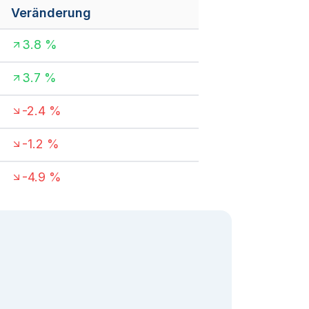
Veränderung
3.8
%
3.7
%
-2.4
%
-1.2
%
-4.9
%