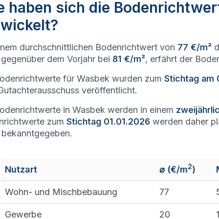
e haben sich die Bodenrichtwer
wickelt?
inem durchschnittlichen Bodenrichtwert von
77 €/m²
d
gegenüber dem Vorjahr bei
81 €/m²
, erfährt der Bode
Bodenrichtwerte für Wasbek wurden zum
Stichtag am 
utachterausschuss veröffentlicht.
odenrichtwerte in Wasbek werden in einem
zweijährl
nrichtwerte zum
Stichtag 01.01.2026
werden daher p
 bekanntgegeben.
2
Nutzart
⌀ (€/m
)
Wohn- und Mischbebauung
77
Gewerbe
20