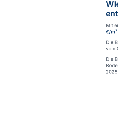
Wi
ent
Mit e
€/m²
Die 
vom G
Die B
Bode
2026