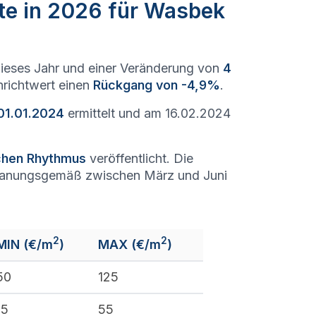
te in 2026 für Wasbek
ieses Jahr und einer Veränderung von
4
nrichtwert einen
Rückgang von -4,9%
.
01.01.2024
ermittelt und am 16.02.2024
ichen Rhythmus
veröffentlicht. Die
lanungsgemäß zwischen März und Juni
2
2
MIN (€/m
)
MAX (€/m
)
50
125
15
55