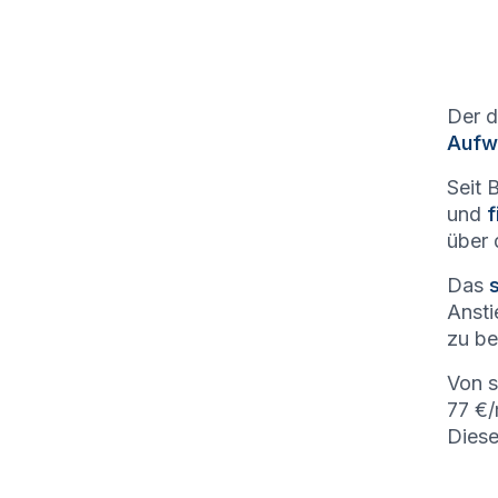
Der d
Aufw
Seit 
und
f
über 
Das
Ansti
zu be
Von 
77 €/
Diese