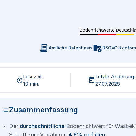
Bodenrichtwerte Deutschl
Amtliche Datenbasis
DSGVO-konfor
Lesezeit:
Letzte Änderung:
10 min.
27.07.2026
Zusammenfassung
Der
durchschnittliche
Bodenrichtwert für Wasbek 
Schnitt zum Vorjahr um
4,9% gefallen
.