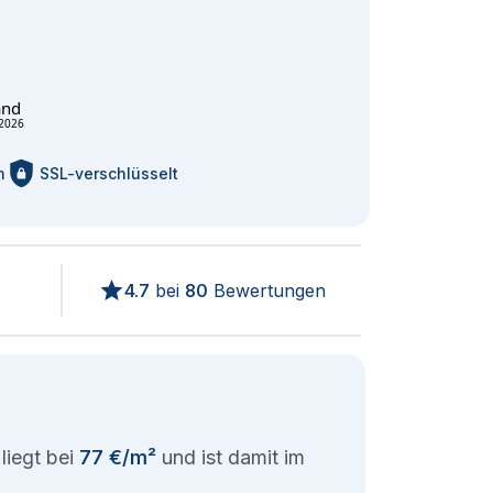
and
2026
m
SSL-verschlüsselt
4.7
bei
80
Bewertungen
liegt bei
77 €/m²
und ist damit im