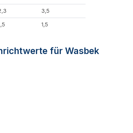
2,3
3,5
1,5
1,5
nrichtwerte für Wasbek