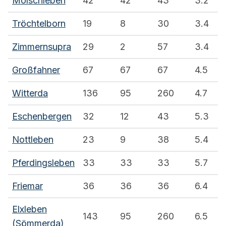
Molschleben
42
42
43
3.2
Tröchtelborn
19
8
30
3.4
Zimmernsupra
29
2
57
3.4
Großfahner
67
67
67
4.5
Witterda
136
95
260
4.7
Eschenbergen
32
12
43
5.3
Nottleben
23
9
38
5.4
Pferdingsleben
33
33
33
5.7
Friemar
36
36
36
6.4
Elxleben
143
95
260
6.5
(Sömmerda)