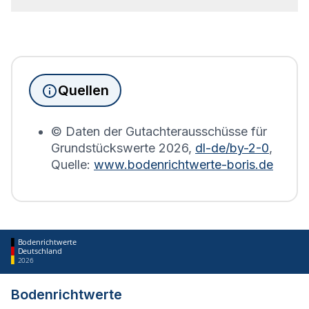
Seit Juni 2022 muss die Grundsteuererklärung für
Immobilienbesitzer abgegeben werden. Für
Immobilien, die sich in Bienstädt befinden, wird
die Grundsteuererklärung auf Basis des
Quellen
Bodenrichtwerts des entsprechenden Jahres
erstellt.
© Daten der Gutachterausschüsse für
Grundstückswerte
2026
,
dl-de/by-2-0
,
Quelle:
www.bodenrichtwerte-boris.de
Bodenrichtwerte
Deutschland
2026
Bodenrichtwerte