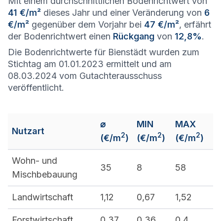
Mit einem durchschnittlichen Bodenrichtwert von
41 €/m²
dieses Jahr und einer Veränderung von
6
€/m²
gegenüber dem Vorjahr bei
47 €/m²
, erfährt
der Bodenrichtwert einen
Rückgang
von
12,8%
.
Die Bodenrichtwerte für Bienstädt wurden zum
Stichtag am 01.01.2023 ermittelt und am
08.03.2024 vom Gutachterausschuss
veröffentlicht.
⌀
MIN
MAX
Nutzart
2
2
2
(€/m
)
(€/m
)
(€/m
)
Wohn- und
35
8
58
Mischbebauung
Landwirtschaft
1,12
0,67
1,52
Forstwirtschaft
0,37
0,36
0,4