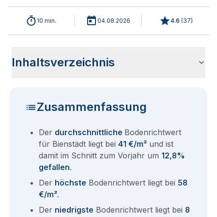
10 min.
04.08.2026
4.6
(
37
)
Inhaltsverzeichnis
Wie haben sich die Bodenrichtwerte in 2026 für Bienstädt
Historische Entwicklung der Bodenrichtwerte für Bienstädt
Bodenrichtwerte benachbarter Städte
Sind die Grundstückspreise in Bienstädt mit den aktuellen
Wie erhalte ich den Bodenrichtwert für mein Grundstück in
Fragen und Antworten rund um Bodenrichtwerte Bienstädt
entwickelt?
(2001-2026)
Bodenrichtwerten gleichzusetzen?
Bienstädt?
Zusammenfassung
Der
durchschnittliche
Bodenrichtwert
für Bienstädt liegt bei
41 €/m²
und ist
damit im Schnitt zum Vorjahr um
12,8%
gefallen
.
Der
höchste
Bodenrichtwert liegt bei
58
€/m²
.
Der
niedrigste
Bodenrichtwert liegt bei
8