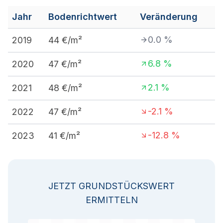
Jahr
Bodenrichtwert
Veränderung
0.0
%
2019
44
€/m²
6.8
%
2020
47
€/m²
2.1
%
2021
48
€/m²
-2.1
%
2022
47
€/m²
-12.8
%
2023
41
€/m²
JETZT GRUNDSTÜCKSWERT
ERMITTELN