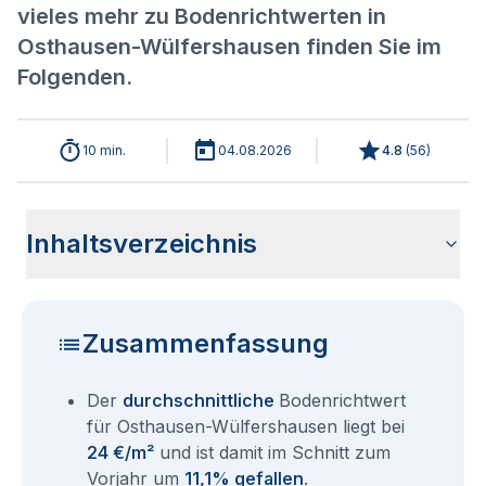
vieles mehr zu Bodenrichtwerten in
Osthausen-Wülfershausen finden Sie im
Folgenden.
10 min.
04.08.2026
4.8
(
56
)
Inhaltsverzeichnis
Wie haben sich die Bodenrichtwerte in 2026 für Osthausen-
Historische Entwicklung der Bodenrichtwerte für Osthausen-
Bodenrichtwerte benachbarter Städte
Sind die Grundstückspreise in Osthausen-Wülfershausen mit
Wie erhalte ich den Bodenrichtwert für mein Grundstück in
Fragen und Antworten rund um Bodenrichtwerte Osthausen-
Wülfershausen entwickelt?
Wülfershausen (2001-2026)
den aktuellen Bodenrichtwerten gleichzusetzen?
Osthausen-Wülfershausen?
Wülfershausen
Zusammenfassung
Der
durchschnittliche
Bodenrichtwert
für Osthausen-Wülfershausen liegt bei
24 €/m²
und ist damit im Schnitt zum
Vorjahr um
11,1% gefallen
.