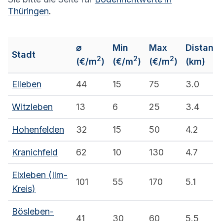
Thüringen
.
⌀
Min
Max
Distanz
Stadt
2
2
2
(€/m
)
(€/m
)
(€/m
)
(km)
Elleben
44
15
75
3.0
Witzleben
13
6
25
3.4
Hohenfelden
32
15
50
4.2
Kranichfeld
62
10
130
4.7
Elxleben (Ilm-
101
55
170
5.1
Kreis)
Bösleben-
41
30
60
5.5