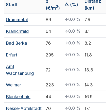
⌀
Distanz
Stadt
△ (%)
2
(€/m
)
(km)
0.0
%
Grammetal
89
7.9
0.0
%
Kranichfeld
64
8.1
0.0
%
Bad Berka
76
8.2
0.0
%
Erfurt
295
11.8
Amt
0.0
%
72
13.8
Wachsenburg
0.0
%
Weimar
223
14.3
0.0
%
Blankenhain
44
16.9
0.0
%
Nesse-Apfelstädt
70
17.1