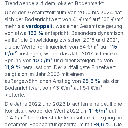
Trendwende auf dem lokalen Bodenmarkt.
Über den Gesamtzeitraum von 2000 bis 2024 hat
sich der Bodenrichtwert von 41 €/m² auf 108 €/m²
mehr als
verdoppelt
, was einer Gesamtsteigerung
von etwa
163 %
entspricht. Besonders dynamisch
verlief die Entwicklung zwischen 2016 und 2021,
als die Werte kontinuierlich von 84 €/m² auf
115
€/m²
anstiegen, wobei das Jahr 2017 mit einem
Sprung von
10 €/m²
und einer Steigerung von
11,9 %
heraussticht. Der auffälligste Einzelwert
zeigt sich im Jahr 2003 mit einem
außergewöhnlichen Anstieg von
25,6 %
, als der
Bodenrichtwert von 43 €/m² auf 54 €/m²
kletterte.
Die Jahre 2022 und 2023 brachten eine deutliche
Korrektur, wobei der Wert 2022 um
11 €/m²
auf
104 €/m² fiel – der stärkste absolute Rückgang im
gesamten Beobachtungszeitraum mit
-9,6 %
. Die