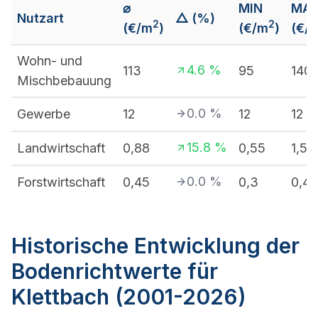
⌀
MIN
MA
Nutzart
△ (%)
2
2
(€/m
)
(€/m
)
(€/
Wohn- und
4.6
%
113
95
140
Mischbebauung
0.0
%
Gewerbe
12
12
12
15.8
%
Landwirtschaft
0,88
0,55
1,5
0.0
%
Forstwirtschaft
0,45
0,3
0,45
Historische Entwicklung der
Bodenrichtwerte für
Klettbach (2001-2026)