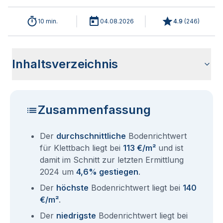
10 min.
04.08.2026
4.9
(
246
)
Inhaltsverzeichnis
Wie haben sich die Bodenrichtwerte in 2026 für Klettbach
Historische Entwicklung der Bodenrichtwerte für Klettbach
Bodenrichtwerte benachbarter Städte
Sind die Grundstückspreise in Klettbach mit den aktuellen
Wie erhalte ich den Bodenrichtwert für mein Grundstück in
Fragen und Antworten rund um Bodenrichtwerte Klettbach
entwickelt?
(2001-2026)
Bodenrichtwerten gleichzusetzen?
Klettbach?
Zusammenfassung
Der
durchschnittliche
Bodenrichtwert
für Klettbach liegt bei
113 €/m²
und ist
damit im Schnitt zur letzten Ermittlung
2024 um
4,6% gestiegen
.
Der
höchste
Bodenrichtwert liegt bei
140
€/m²
.
Der
niedrigste
Bodenrichtwert liegt bei