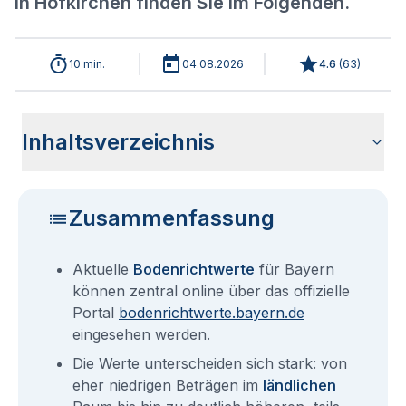
in Hofkirchen finden Sie im Folgenden.
10 min.
04.08.2026
4.6
(
63
)
Inhaltsverzeichnis
Aktuelle Bodenrichtwerte für Hofkirchen
Sind die Grundstückspreise in Hofkirchen mit den aktuellen
Wie erhalte ich den Bodenrichtwert für mein Grundstück in
Bodenrichtwerte benachbarter Städte
Fragen und Antworten rund um Bodenrichtwerte für
Bodenrichtwerten gleichzusetzen?
Hofkirchen?
Hofkirchen
Zusammenfassung
Aktuelle
Bodenrichtwerte
für Bayern
können zentral online über das offizielle
Portal
bodenrichtwerte.bayern.de
eingesehen werden.
Die Werte unterscheiden sich stark: von
eher niedrigen Beträgen im
ländlichen