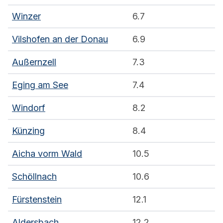
Winzer
6.7
Vilshofen an der Donau
6.9
Außernzell
7.3
Eging am See
7.4
Windorf
8.2
Künzing
8.4
Aicha vorm Wald
10.5
Schöllnach
10.6
Fürstenstein
12.1
Aldersbach
12.2