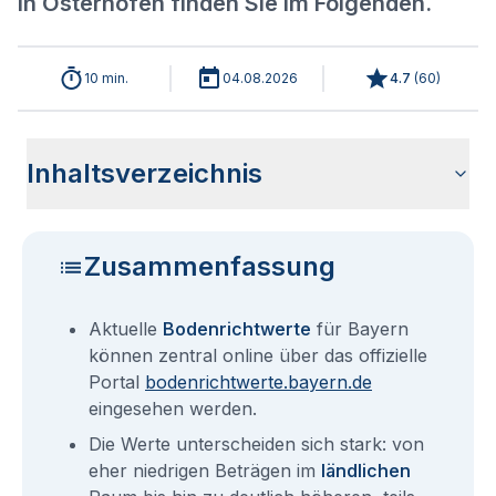
in Osterhofen finden Sie im Folgenden.
10 min.
04.08.2026
4.7
(
60
)
Inhaltsverzeichnis
Aktuelle Bodenrichtwerte für Osterhofen
Sind die Grundstückspreise in Osterhofen mit den aktuellen
Wie erhalte ich den Bodenrichtwert für mein Grundstück in
Bodenrichtwerte benachbarter Städte
Fragen und Antworten rund um Bodenrichtwerte für
Bodenrichtwerten gleichzusetzen?
Osterhofen?
Osterhofen
Zusammenfassung
Aktuelle
Bodenrichtwerte
für Bayern
können zentral online über das offizielle
Portal
bodenrichtwerte.bayern.de
eingesehen werden.
Die Werte unterscheiden sich stark: von
eher niedrigen Beträgen im
ländlichen