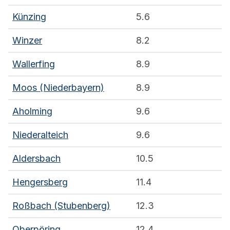
Künzing
5.6
Winzer
8.2
Wallerfing
8.9
Moos (Niederbayern)
8.9
Aholming
9.6
Niederalteich
9.6
Aldersbach
10.5
Hengersberg
11.4
Roßbach (Stubenberg)
12.3
Oberpöring
12.4