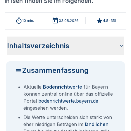
in Isen finden Sie im Folgenden.
10 min.
03.08.2026
4.8
(
35
)
Inhaltsverzeichnis
Aktuelle Bodenrichtwerte für Isen
Sind die Grundstückspreise in Isen mit den aktuellen
Wie erhalte ich den Bodenrichtwert für mein Grundstück in
Bodenrichtwerte benachbarter Städte
Fragen und Antworten rund um Bodenrichtwerte für Isen
Bodenrichtwerten gleichzusetzen?
Isen?
Zusammenfassung
Aktuelle
Bodenrichtwerte
für Bayern
können zentral online über das offizielle
Portal
bodenrichtwerte.bayern.de
eingesehen werden.
Die Werte unterscheiden sich stark: von
eher niedrigen Beträgen im
ländlichen