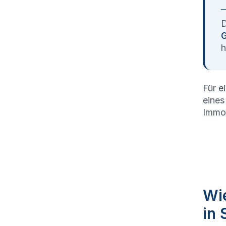
D
G
h
Für e
eines
Immob
Wie
in 