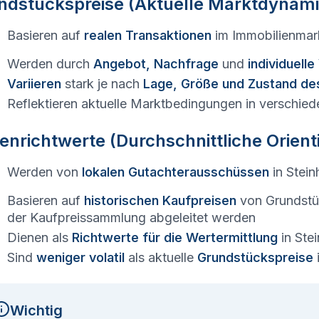
ndstückspreise (Aktuelle Marktdynami
Basieren auf
realen Transaktionen
im Immobilienmar
Werden durch
Angebot, Nachfrage
und
individuell
Variieren
stark je nach
Lage, Größe und Zustand de
Reflektieren aktuelle Marktbedingungen in verschied
enrichtwerte (Durchschnittliche Orien
Werden von
lokalen Gutachterausschüssen
in
Stein
Basieren auf
historischen Kaufpreisen
von Grundstü
der Kaufpreissammlung abgeleitet werden
Dienen als
Richtwerte für die Wertermittlung
in
Stei
Sind
weniger volatil
als aktuelle
Grundstückspreise
Wichtig