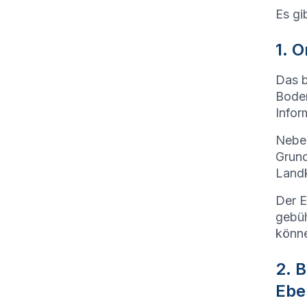
Es gi
1. 
Das b
Boden
Infor
Neben
Grund
Landk
Der E
gebüh
könn
2. 
Ebe