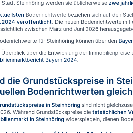
r Stadt
Steinhöring
werden sie üblicherweise
zweijährl
ktuellsten
Bodenrichtwerte beziehen sich auf den Sti
.2024 veröffentlicht
. Die neuen Bodenrichtwerte mit
ssichtlich zwischen März und Juni 2026 herausgegeb
odenrichtwerte für
Steinhöring
können über den
Bayer
 Überblick über die Entwicklung der Immobilienpreise 
ilienmarktbericht Bayern 2024
.
d die Grundstückspreise in Ste
uellen Bodenrichtwerten gleic
rundstückspreise in
Steinhöring
sind nicht gleichzus
026. Während Grundstückspreise die
tatsächlichen V
ilienmarkt in
Steinhöring
widerspiegeln, dienen Bode