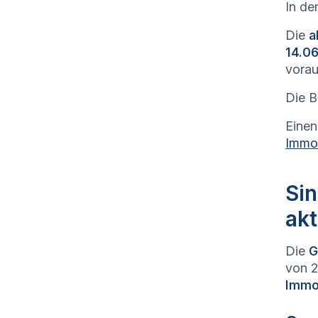
In de
Die
a
14.06
vorau
Die B
Einen
Immob
Sin
akt
Die
G
von 2
Immob