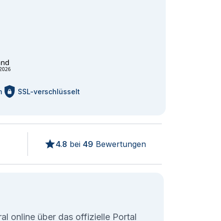
and
2026
m
SSL-verschlüsselt
4.8
bei
49
Bewertungen
l online über das offizielle Portal