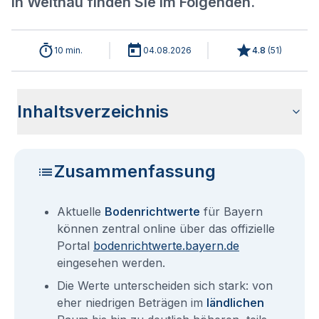
in Weitnau finden Sie im Folgenden.
10 min.
04.08.2026
4.8
(
51
)
Inhaltsverzeichnis
Aktuelle Bodenrichtwerte für Weitnau
Sind die Grundstückspreise in Weitnau mit den aktuellen
Wie erhalte ich den Bodenrichtwert für mein Grundstück in
Bodenrichtwerte benachbarter Städte
Fragen und Antworten rund um Bodenrichtwerte für Weitnau
Bodenrichtwerten gleichzusetzen?
Weitnau?
Zusammenfassung
Aktuelle
Bodenrichtwerte
für Bayern
können zentral online über das offizielle
Portal
bodenrichtwerte.bayern.de
eingesehen werden.
Die Werte unterscheiden sich stark: von
eher niedrigen Beträgen im
ländlichen