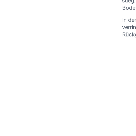
stieg
Boden
In de
verri
Rückg