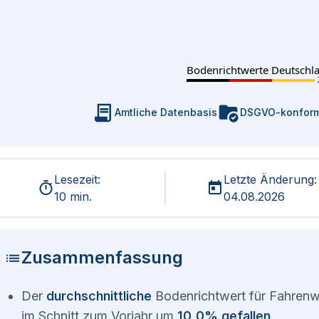
Bodenrichtwerte Deutschl
Amtliche Datenbasis
DSGVO-konfor
Lesezeit:
Letzte Änderung:
10 min.
04.08.2026
Zusammenfassung
Der
durchschnittliche
Bodenrichtwert für Fahrenw
im Schnitt zum Vorjahr um
10,0% gefallen
.