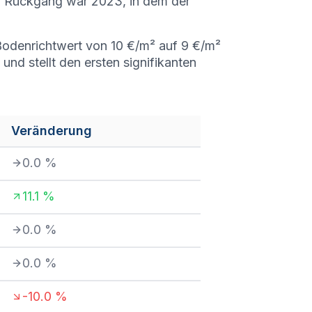
n Rückgang war 2023, in dem der
 Bodenrichtwert von 10 €/m² auf 9 €/m²
nd stellt den ersten signifikanten
Veränderung
0.0
%
11.1
%
0.0
%
0.0
%
-10.0
%