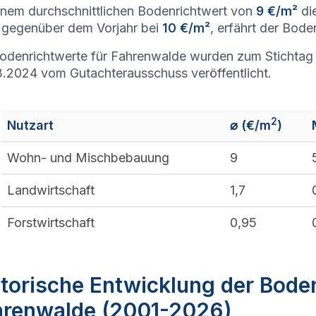
inem durchschnittlichen Bodenrichtwert von
9 €/m²
di
gegenüber dem Vorjahr bei
10 €/m²
, erfährt der Bode
odenrichtwerte für Fahrenwalde wurden zum Stichtag 
.2024 vom Gutachterausschuss veröffentlicht.
2
Nutzart
⌀ (€/m
)
Wohn- und Mischbebauung
9
Landwirtschaft
1,7
Forstwirtschaft
0,95
torische Entwicklung der Bode
hrenwalde (2001-2026)