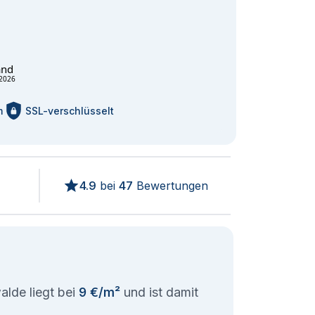
and
2026
m
SSL-verschlüsselt
4.9
bei
47
Bewertungen
alde liegt bei
9 €/m²
und ist damit