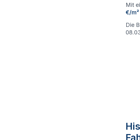
Mit e
€/m²
Die B
08.03
His
Fa