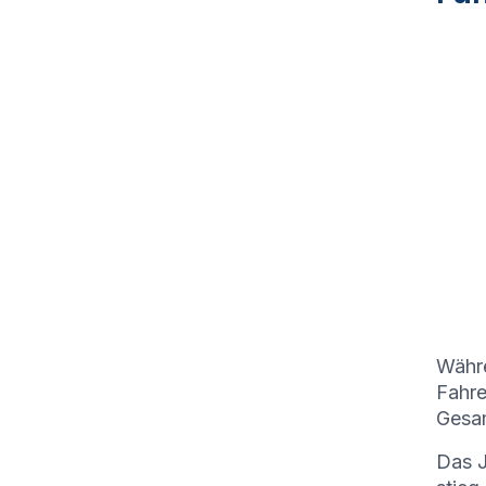
Währe
Fahre
Gesam
Das J