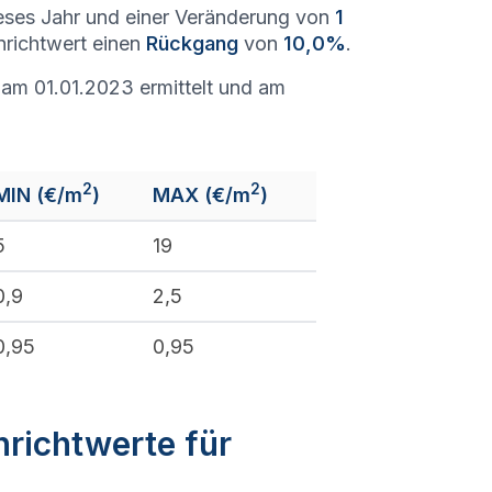
eses Jahr und einer Veränderung von
1
nrichtwert einen
Rückgang
von
10,0%
.
am 01.01.2023 ermittelt und am
2
2
MIN (€/m
)
MAX (€/m
)
5
19
0,9
2,5
0,95
0,95
nrichtwerte für