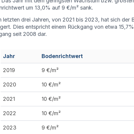
. Das Jahr mit dem geringsten Wachstum bzw. größte
richtwert um 13,0% auf 9 €/m² sank.
n letzten drei Jahren, von 2021 bis 2023, hat sich der
ngert. Dies entspricht einem Rückgang von etwa 15,7% u
ang seit 2008 dar.
Jahr
Bodenrichtwert
2019
9
€/m²
2020
10
€/m²
2021
10
€/m²
2022
10
€/m²
2023
9
€/m²