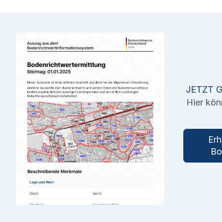
JETZT 
Hier kön
Erh
Bo