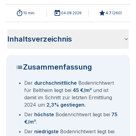
10 min.
04.08.2026
4.7
(
260
)
Inhaltsverzeichnis
Wie haben sich die Bodenrichtwerte in 2026 für Beltheim
Historische Entwicklung der Bodenrichtwerte für Beltheim
Bodenrichtwerte benachbarter Städte
Sind die Grundstückspreise in Beltheim mit den aktuellen
Wie erhalte ich den Bodenrichtwert für mein Grundstück in
Fragen und Antworten rund um Bodenrichtwerte Beltheim
entwickelt?
(2001-2026)
Bodenrichtwerten gleichzusetzen?
Beltheim?
Zusammenfassung
Der
durchschnittliche
Bodenrichtwert
für Beltheim liegt bei
45 €/m²
und ist
damit im Schnitt zur letzten Ermittlung
2024 um
2,3% gestiegen
.
Der
höchste
Bodenrichtwert liegt bei
75
€/m²
.
Der
niedrigste
Bodenrichtwert liegt bei