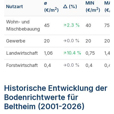
⌀
MIN
MA
Nutzart
△ (%)
2
2
(€/m
)
(€/m
)
(€/
Wohn- und
2.3
%
45
40
75
Mischbebauung
0.0
%
Gewerbe
20
20
20
10.4
%
Landwirtschaft
1,06
0,75
1,4
0.0
%
Forstwirtschaft
0,4
0,4
0,4
Historische Entwicklung der
Bodenrichtwerte für
Beltheim (2001-2026)