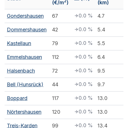
2
(€/m
)
(km)
0.0
%
Gondershausen
67
4.7
0.0
%
Dommershausen
42
5.4
0.0
%
Kastellaun
79
5.5
0.0
%
Emmelshausen
112
6.4
0.0
%
Halsenbach
72
9.5
0.0
%
Bell (Hunsrück)
44
9.7
0.0
%
Boppard
117
13.0
0.0
%
Nörtershausen
120
13.0
0.0
%
Treis-Karden
99
13.4