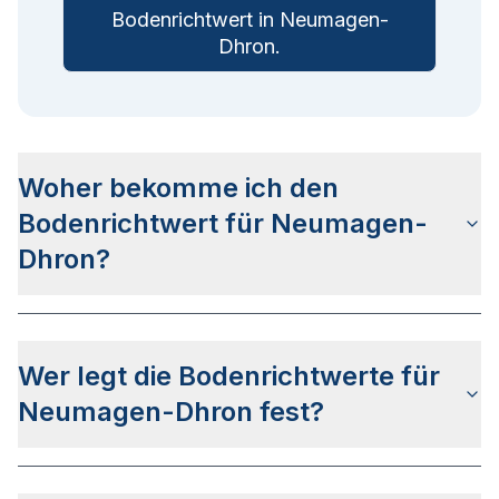
Bodenrichtwert in
Neumagen-
Dhron
.
Woher bekomme ich den
Bodenrichtwert für Neumagen-
Dhron?
Die Bodenrichtwerte für Neumagen-Dhron
erhalten Sie u.a.
auf dieser Webseite
in den
Wer legt die Bodenrichtwerte für
jeweiligen Stadt- und Stadtteilseiten. Alternativ
können Sie bei
BORIS RLP
nach Ihrer Adresse
Neumagen-Dhron fest?
suchen bzw. beim Gutachterausschuss für
Grundstückswerte im Landkreis Bernkastel-
Die Bodenrichtwerte in Neumagen-Dhron werden
Wittlich anfragen.