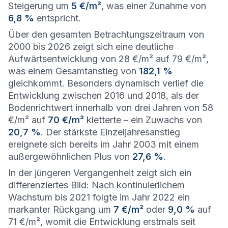
Steigerung um
5 €/m²
, was einer Zunahme von
6,8 %
entspricht.
Über den gesamten Betrachtungszeitraum von
2000 bis 2026 zeigt sich eine deutliche
Aufwärtsentwicklung von 28 €/m² auf 79 €/m²,
was einem Gesamtanstieg von
182,1 %
gleichkommt. Besonders dynamisch verlief die
Entwicklung zwischen 2016 und 2018, als der
Bodenrichtwert innerhalb von drei Jahren von 58
€/m² auf
70 €/m²
kletterte – ein Zuwachs von
20,7 %
. Der stärkste Einzeljahresanstieg
ereignete sich bereits im Jahr 2003 mit einem
außergewöhnlichen Plus von
27,6 %
.
In der jüngeren Vergangenheit zeigt sich ein
differenziertes Bild: Nach kontinuierlichem
Wachstum bis 2021 folgte im Jahr 2022 ein
markanter Rückgang um
7 €/m²
oder
9,0 %
auf
71 €/m², womit die Entwicklung erstmals seit