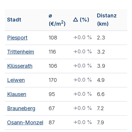
⌀
Distanz
Stadt
△ (%)
2
(€/m
)
(km)
0.0
%
Piesport
108
2.3
0.0
%
Trittenheim
116
3.2
0.0
%
Klüsserath
106
3.9
0.0
%
Leiwen
170
4.9
0.0
%
Klausen
95
6.6
0.0
%
Brauneberg
67
7.2
0.0
%
Osann-Monzel
87
7.9