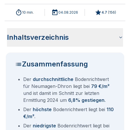
10 min.
04.08.2026
4.7
(
156
)
Inhaltsverzeichnis
Wie haben sich die Bodenrichtwerte in 2026 für Neumagen-
Historische Entwicklung der Bodenrichtwerte für Neumagen-
Bodenrichtwerte benachbarter Städte
Sind die Grundstückspreise in Neumagen-Dhron mit den
Wie erhalte ich den Bodenrichtwert für mein Grundstück in
Fragen und Antworten rund um Bodenrichtwerte Neumagen-
Dhron entwickelt?
Dhron (2001-2026)
aktuellen Bodenrichtwerten gleichzusetzen?
Neumagen-Dhron?
Dhron
Zusammenfassung
Der
durchschnittliche
Bodenrichtwert
für Neumagen-Dhron liegt bei
79 €/m²
und ist damit im Schnitt zur letzten
Ermittlung 2024 um
6,8% gestiegen
.
Der
höchste
Bodenrichtwert liegt bei
110
€/m²
.
Der
niedrigste
Bodenrichtwert liegt bei