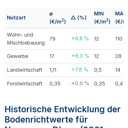
⌀
MIN
MAX
Nutzart
△ (%)
2
2
(€/m
)
(€/m
)
(€/m
Wohn- und
6.8
%
79
12
110
Mischbebauung
6.3
%
Gewerbe
17
12
28
7.8
%
Landwirtschaft
1,11
0,5
14
0.0
%
Forstwirtschaft
0,35
0,35
0,4
Historische Entwicklung der
Bodenrichtwerte für