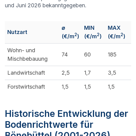
und Juni 2026 bekanntgegeben.
⌀
MIN
MAX
Nutzart
2
2
2
(€/m
)
(€/m
)
(€/m
)
Wohn- und
74
60
185
Mischbebauung
Landwirtschaft
2,5
1,7
3,5
Forstwirtschaft
1,5
1,5
1,5
Historische Entwicklung der
Bodenrichtwerte für
Bönebüttel (2001-2026)