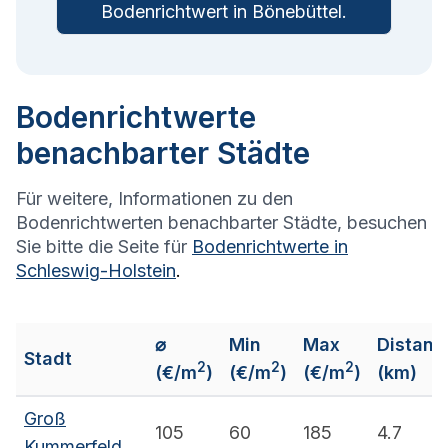
Bodenrichtwert in
Bönebüttel
.
Bodenrichtwerte
benachbarter Städte
Für weitere, Informationen zu den
Bodenrichtwerten benachbarter Städte, besuchen
Sie bitte die Seite für
Bodenrichtwerte in
Schleswig-Holstein
.
⌀
Min
Max
Distanz
Stadt
2
2
2
(€/m
)
(€/m
)
(€/m
)
(km)
Groß
105
60
185
4.7
Kummerfeld