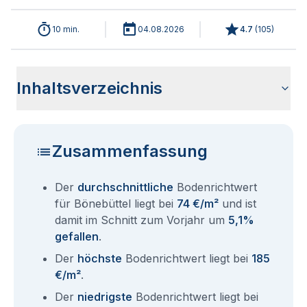
10 min.
04.08.2026
4.7
(
105
)
Inhaltsverzeichnis
Wie haben sich die Bodenrichtwerte in 2026 für Bönebüttel
Historische Entwicklung der Bodenrichtwerte für Bönebüttel
Bodenrichtwerte benachbarter Städte
Sind die Grundstückspreise in Bönebüttel mit den aktuellen
Wie erhalte ich den Bodenrichtwert für mein Grundstück in
Fragen und Antworten rund um Bodenrichtwerte Bönebüttel
entwickelt?
(2001-2026)
Bodenrichtwerten gleichzusetzen?
Bönebüttel?
Zusammenfassung
Der
durchschnittliche
Bodenrichtwert
für Bönebüttel liegt bei
74 €/m²
und ist
damit im Schnitt zum Vorjahr um
5,1%
gefallen
.
Der
höchste
Bodenrichtwert liegt bei
185
€/m²
.
Der
niedrigste
Bodenrichtwert liegt bei