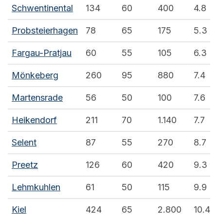
Schwentinental
134
60
400
4.8
Probsteierhagen
78
65
175
5.3
Fargau-Pratjau
60
55
105
6.3
Mönkeberg
260
95
880
7.4
Martensrade
56
50
100
7.6
Heikendorf
211
70
1.140
7.7
Selent
87
55
270
8.7
Preetz
126
60
420
9.3
Lehmkuhlen
61
50
115
9.9
Kiel
424
65
2.800
10.4