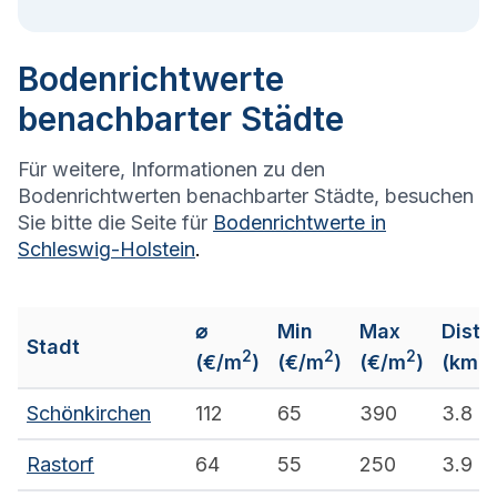
Bodenrichtwerte
benachbarter Städte
Für weitere, Informationen zu den
Bodenrichtwerten benachbarter Städte, besuchen
Sie bitte die Seite für
Bodenrichtwerte in
Schleswig-Holstein
.
⌀
Min
Max
Dista
Stadt
2
2
2
(€/m
)
(€/m
)
(€/m
)
(km)
Schönkirchen
112
65
390
3.8
Rastorf
64
55
250
3.9