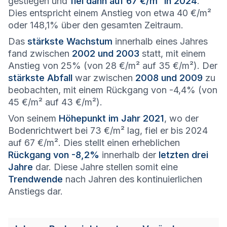
gestiegen und
fiel dann auf 67 €/m² in 2024
.
Dies entspricht einem Anstieg von etwa 40 €/m²
oder 148,1% über den gesamten Zeitraum.
Das
stärkste Wachstum
innerhalb eines Jahres
fand zwischen
2002 und 2003
statt, mit einem
Anstieg von 25% (von 28 €/m² auf 35 €/m²). Der
stärkste Abfall
war zwischen
2008 und 2009
zu
beobachten, mit einem Rückgang von -4,4% (von
45 €/m² auf 43 €/m²).
Von seinem
Höhepunkt im Jahr 2021
, wo der
Bodenrichtwert bei 73 €/m² lag, fiel er bis 2024
auf 67 €/m². Dies stellt einen erheblichen
Rückgang von -8,2%
innerhalb der
letzten drei
Jahre
dar. Diese Jahre stellen somit eine
Trendwende
nach Jahren des kontinuierlichen
Anstiegs dar.