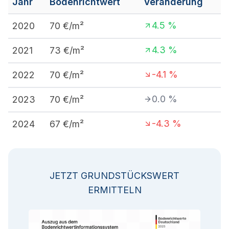
Jahr
Bodenrichtwert
Veränderung
4.5
%
2020
70
€/m²
4.3
%
2021
73
€/m²
-4.1
%
2022
70
€/m²
0.0
%
2023
70
€/m²
-4.3
%
2024
67
€/m²
JETZT GRUNDSTÜCKSWERT
ERMITTELN