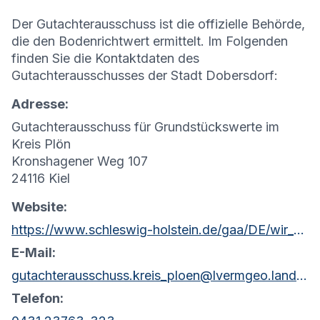
Der Gutachterausschuss ist die offizielle Behörde,
die den Bodenrichtwert ermittelt. Im Folgenden
finden Sie die Kontaktdaten des
Gutachterausschusses der Stadt Dobersdorf:
Adresse:
Gutachterausschuss für Grundstückswerte im
Kreis Plön
Kronshagener Weg 107
24116 Kiel
Website:
https://www.schleswig-holstein.de/gaa/DE/wir_ueber_uns/Gutachterausschuesse/gaPloen.html?nn=c0d62a00-d1ee-4d76-b61a-4d55e31f453c
E-Mail:
gutachterausschuss.kreis_ploen@lvermgeo.landsh.de
Telefon: