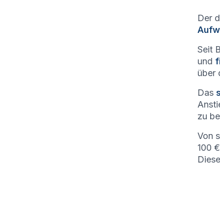
Der d
Aufw
Seit 
und
f
über 
Das
Ansti
zu be
Von 
100 €
Diese