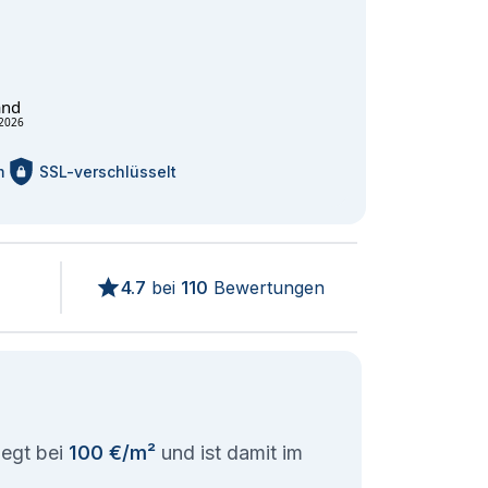
and
2026
m
SSL-verschlüsselt
4.7
bei
110
Bewertungen
iegt bei
100 €/m²
und ist damit im