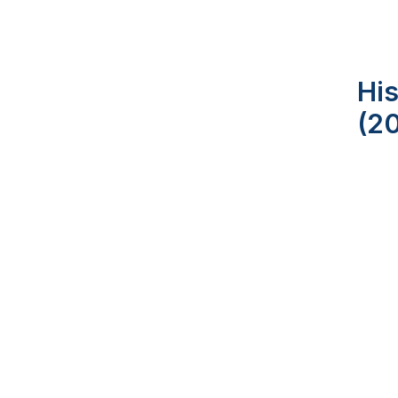
His
(2