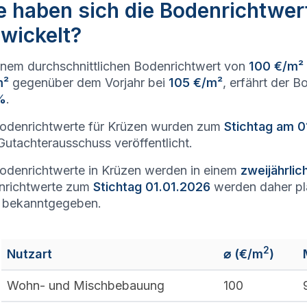
 haben sich die Bodenrichtwer
wickelt?
inem durchschnittlichen Bodenrichtwert von
100 €/m²
m²
gegenüber dem Vorjahr bei
105 €/m²
, erfährt der 
%
.
odenrichtwerte für Krüzen wurden zum
Stichtag am 0
utachterausschuss veröffentlicht.
odenrichtwerte in Krüzen werden in einem
zweijährli
nrichtwerte zum
Stichtag 01.01.2026
werden daher p
 bekanntgegeben.
2
Nutzart
⌀ (€/m
)
Wohn- und Mischbebauung
100