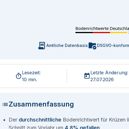
Bodenrichtwerte Deutschl
Amtliche Datenbasis
DSGVO-konfor
Lesezeit:
Letzte Änderung:
10 min.
27.07.2026
Zusammenfassung
Der
durchschnittliche
Bodenrichtwert für Krüzen l
Schnitt zum Vorjahr um
4,8% gefallen
.