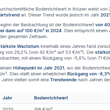
urchschnnittliche Bodenrichtwert in Krüzen weist von
ärtstrend
an. Dieser Trend wurde jedoch im Jahr
2021
Beginn der Beobachtung ist der Bodenrichtwert
von 40
iel dann auf 100 €/m² in 2024
. Dies entspricht eine
den gesamten Zeitraum.
stärkste Wachstum
innerhalb eines Jahres fand zwis
eg von 26,2% (von 42 €/m² auf 53 €/m²). Der
stärkst
obachten, mit einem Rückgang von -5,6% (von 71 €/m
seinem
Höhepunkt im Jahr 2021
, wo der Bodenrichtwer
/m². Dies stellt einen erheblichen
Rückgang von -8,3
 Jahre stellen somit eine
Trendwende
nach Jahren des 
Jahr
Bodenrichtwert
2020
106
€/m²