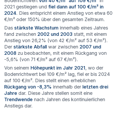
Bodenrichtwert
von 40 €/m² auf 109 €/m²
in
2021 gestiegen und
fiel dann auf 100 €/m² in
2024
. Dies entspricht einem Anstieg von etwa 60
€/m² oder 150% über den gesamten Zeitraum.
Das
stärkste Wachstum
innerhalb eines Jahres
fand zwischen
2002 und 2003
statt, mit einem
Anstieg von 26,2% (von 42 €/m² auf 53 €/m²).
Der
stärkste Abfall
war zwischen
2007 und
2008
zu beobachten, mit einem Rückgang von
-5,6% (von 71 €/m² auf 67 €/m²).
Von seinem
Höhepunkt im Jahr 2021
, wo der
Bodenrichtwert bei 109 €/m² lag, fiel er bis 2024
auf 100 €/m². Dies stellt einen erheblichen
Rückgang von -8,3%
innerhalb der
letzten drei
Jahre
dar. Diese Jahre stellen somit eine
Trendwende
nach Jahren des kontinuierlichen
Anstiegs dar.