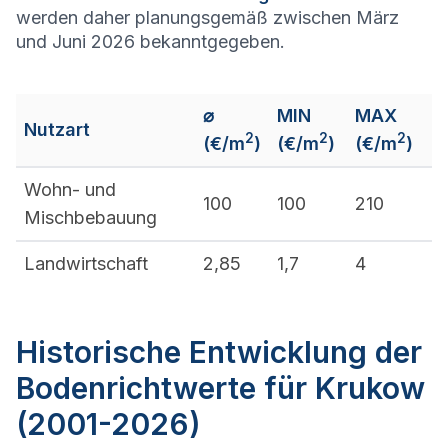
werden daher planungsgemäß zwischen März
und Juni 2026 bekanntgegeben.
⌀
MIN
MAX
Nutzart
2
2
2
(€/m
)
(€/m
)
(€/m
)
Wohn- und
100
100
210
Mischbebauung
Landwirtschaft
2,85
1,7
4
Historische Entwicklung der
Bodenrichtwerte für Krukow
(2001-2026)