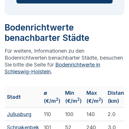
Bodenrichtwerte
benachbarter Städte
Für weitere, Informationen zu den
Bodenrichtwerten benachbarter Städte, besuchen
Sie bitte die Seite für
Bodenrichtwerte in
Schleswig-Holstein
.
⌀
Min
Max
Distanz
Stadt
2
2
2
(€/m
)
(€/m
)
(€/m
)
(km)
Juliusburg
110
100
140
2.0
Schnakenbek
101
52
240
3.0