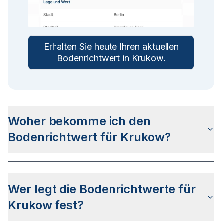
Erhalten Sie heute Ihren aktuellen
Bodenrichtwert in
Krukow
.
Woher bekomme ich den
Bodenrichtwert für Krukow?
Die Bodenrichtwerte für Krukow erhalten Sie u.a.
auf dieser Webseite
in den jeweiligen Stadt- und
Wer legt die Bodenrichtwerte für
Stadtteilseiten. Alternativ können Sie bei
BORIS
Schleswig-Holstein
nach Ihrer Adresse suchen
Krukow fest?
bzw. beim Gutachterausschuss für