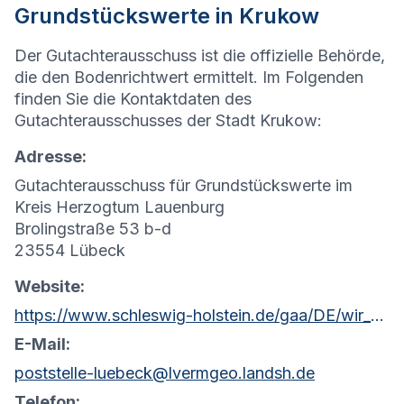
Grundstückswerte in Krukow
Der Gutachterausschuss ist die offizielle Behörde,
die den Bodenrichtwert ermittelt. Im Folgenden
finden Sie die Kontaktdaten des
Gutachterausschusses der Stadt Krukow:
Adresse:
Gutachterausschuss für Grundstückswerte im
Kreis Herzogtum Lauenburg
Brolingstraße 53 b-d
23554 Lübeck
Website:
https://www.schleswig-holstein.de/gaa/DE/wir_ueber_uns/Gutachterausschuesse/gaHzgtLauenburg.html?nn=c0d62a00-d1ee-4d76-b61a-4d55e31f453c
E-Mail:
poststelle-luebeck@lvermgeo.landsh.de
Telefon: