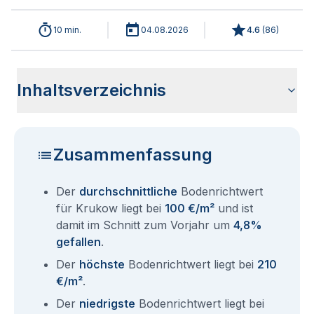
10 min.
04.08.2026
4.6
(
86
)
Inhaltsverzeichnis
Wie haben sich die Bodenrichtwerte in 2026 für Krukow
Historische Entwicklung der Bodenrichtwerte für Krukow
Bodenrichtwerte benachbarter Städte
Sind die Grundstückspreise in Krukow mit den aktuellen
Wie erhalte ich den Bodenrichtwert für mein Grundstück in
Fragen und Antworten rund um Bodenrichtwerte Krukow
entwickelt?
(2001-2026)
Bodenrichtwerten gleichzusetzen?
Krukow?
Zusammenfassung
Der
durchschnittliche
Bodenrichtwert
für Krukow liegt bei
100 €/m²
und ist
damit im Schnitt zum Vorjahr um
4,8%
gefallen
.
Der
höchste
Bodenrichtwert liegt bei
210
€/m²
.
Der
niedrigste
Bodenrichtwert liegt bei