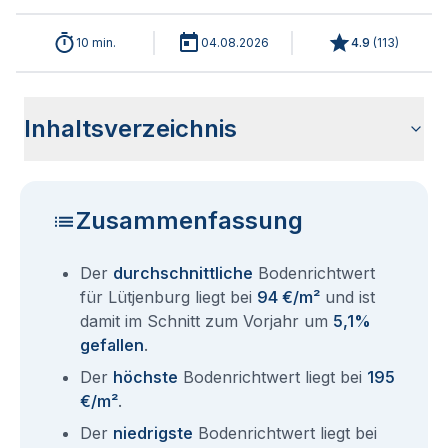
10 min.
04.08.2026
4.9
(
113
)
Inhaltsverzeichnis
Wie haben sich die Bodenrichtwerte in 2026 für Lütjenburg
Historische Entwicklung der Bodenrichtwerte für Lütjenburg
Bodenrichtwerte benachbarter Städte
Sind die Grundstückspreise in Lütjenburg mit den aktuellen
Wie erhalte ich den Bodenrichtwert für mein Grundstück in
Fragen und Antworten rund um Bodenrichtwerte Lütjenburg
entwickelt?
(2001-2026)
Bodenrichtwerten gleichzusetzen?
Lütjenburg?
Zusammenfassung
Der
durchschnittliche
Bodenrichtwert
für Lütjenburg liegt bei
94 €/m²
und ist
damit im Schnitt zum Vorjahr um
5,1%
gefallen
.
Der
höchste
Bodenrichtwert liegt bei
195
€/m²
.
Der
niedrigste
Bodenrichtwert liegt bei