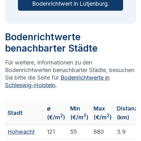
Bodenrichtwert in
Lütjenburg
.
Bodenrichtwerte
benachbarter Städte
Für weitere, Informationen zu den
Bodenrichtwerten benachbarter Städte, besuchen
Sie bitte die Seite für
Bodenrichtwerte in
Schleswig-Holstein
.
⌀
Min
Max
Distanz
Stadt
2
2
2
(€/m
)
(€/m
)
(€/m
)
(km)
Hohwacht
121
55
880
3.9