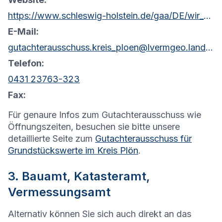
https://www.schleswig-holstein.de/gaa/DE/wir_ueber_uns/Gutachterausschuesse/gaPloen.html?nn=c0d62a00-d1ee-4d76-b61a-4d55e31f453c
E-Mail:
gutachterausschuss.kreis_ploen@lvermgeo.landsh.de
Telefon:
0431 23763-323
Fax:
Für genaure Infos zum Gutachterausschuss wie
Öffnungszeiten, besuchen sie bitte unsere
detaillierte Seite zum
Gutachterausschuss für
Grundstückswerte im Kreis Plön
.
3. Bauamt, Katasteramt,
Vermessungsamt
Alternativ können Sie sich auch direkt an das