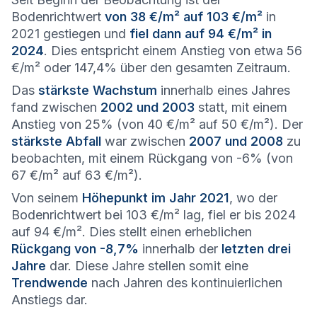
Bodenrichtwert
von 38 €/m² auf 103 €/m²
in
2021 gestiegen und
fiel dann auf 94 €/m² in
2024
. Dies entspricht einem Anstieg von etwa 56
€/m² oder 147,4% über den gesamten Zeitraum.
Das
stärkste Wachstum
innerhalb eines Jahres
fand zwischen
2002 und 2003
statt, mit einem
Anstieg von 25% (von 40 €/m² auf 50 €/m²). Der
stärkste Abfall
war zwischen
2007 und 2008
zu
beobachten, mit einem Rückgang von -6% (von
67 €/m² auf 63 €/m²).
Von seinem
Höhepunkt im Jahr 2021
, wo der
Bodenrichtwert bei 103 €/m² lag, fiel er bis 2024
auf 94 €/m². Dies stellt einen erheblichen
Rückgang von -8,7%
innerhalb der
letzten drei
Jahre
dar. Diese Jahre stellen somit eine
Trendwende
nach Jahren des kontinuierlichen
Anstiegs dar.