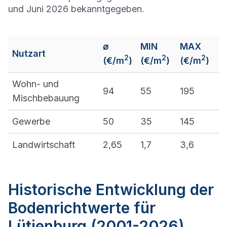
und Juni 2026 bekanntgegeben.
⌀
MIN
MAX
Nutzart
2
2
2
(€/m
)
(€/m
)
(€/m
)
Wohn- und
94
55
195
Mischbebauung
Gewerbe
50
35
145
Landwirtschaft
2,65
1,7
3,6
Historische Entwicklung der
Bodenrichtwerte für
Lütjenburg (2001-2026)