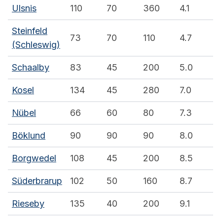
Ulsnis
110
70
360
4.1
Steinfeld
73
70
110
4.7
(Schleswig)
Schaalby
83
45
200
5.0
Kosel
134
45
280
7.0
Nübel
66
60
80
7.3
Böklund
90
90
90
8.0
Borgwedel
108
45
200
8.5
Süderbrarup
102
50
160
8.7
Rieseby
135
40
200
9.1