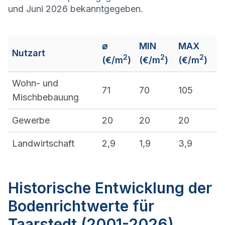
und Juni 2026 bekanntgegeben.
⌀
MIN
MAX
Nutzart
2
2
2
(€/m
)
(€/m
)
(€/m
)
Wohn- und
71
70
105
Mischbebauung
Gewerbe
20
20
20
Landwirtschaft
2,9
1,9
3,9
Historische Entwicklung der
Bodenrichtwerte für
Taarstedt (2001-2026)