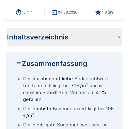
10 min.
04.08.2026
4.8
(
89
)
Inhaltsverzeichnis
Wie haben sich die Bodenrichtwerte in 2026 für Taarstedt
Historische Entwicklung der Bodenrichtwerte für Taarstedt
Bodenrichtwerte benachbarter Städte
Sind die Grundstückspreise in Taarstedt mit den aktuellen
Wie erhalte ich den Bodenrichtwert für mein Grundstück in
Fragen und Antworten rund um Bodenrichtwerte Taarstedt
entwickelt?
(2001-2026)
Bodenrichtwerten gleichzusetzen?
Taarstedt?
Zusammenfassung
Der
durchschnittliche
Bodenrichtwert
für Taarstedt liegt bei
71 €/m²
und ist
damit im Schnitt zum Vorjahr um
4,1%
gefallen
.
Der
höchste
Bodenrichtwert liegt bei
105
€/m²
.
Der
niedrigste
Bodenrichtwert liegt bei