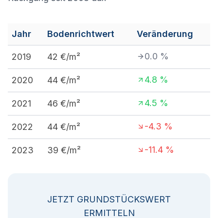
Jahr
Bodenrichtwert
Veränderung
0.0
%
2019
42
€/m²
4.8
%
2020
44
€/m²
4.5
%
2021
46
€/m²
-4.3
%
2022
44
€/m²
-11.4
%
2023
39
€/m²
JETZT GRUNDSTÜCKSWERT
ERMITTELN