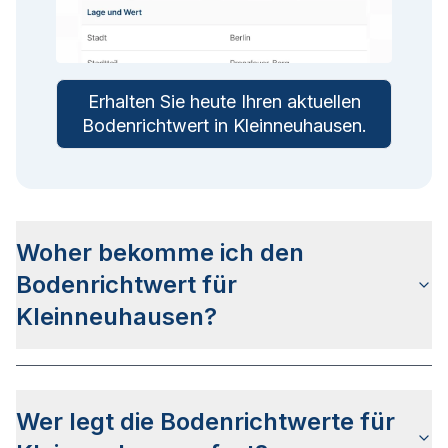
Erhalten Sie heute Ihren aktuellen
Bodenrichtwert in
Kleinneuhausen
.
Woher bekomme ich den
Bodenrichtwert für
Kleinneuhausen?
Die Bodenrichtwerte für Kleinneuhausen erhalten
Sie u.a. auf dieser Webseite in den jeweiligen
Wer legt die Bodenrichtwerte für
Stadtteilseiten. Alternativ können Sie bei BORIS