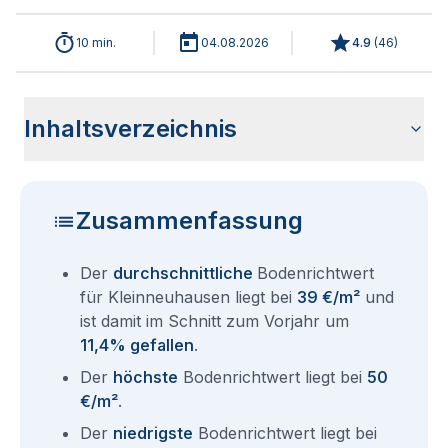
10 min.
04.08.2026
4.9
(
46
)
Inhaltsverzeichnis
Wie haben sich die Bodenrichtwerte in 2026 für
Historische Entwicklung der Bodenrichtwerte für
Bodenrichtwerte benachbarter Städte
Sind die Grundstückspreise in Kleinneuhausen mit den
Wie erhalte ich den Bodenrichtwert für mein Grundstück in
Fragen und Antworten rund um Bodenrichtwerte
Kleinneuhausen entwickelt?
Kleinneuhausen (2001-2026)
aktuellen Bodenrichtwerten gleichzusetzen?
Kleinneuhausen?
Kleinneuhausen
Zusammenfassung
Der
durchschnittliche
Bodenrichtwert
für Kleinneuhausen liegt bei
39 €/m²
und
ist damit im Schnitt zum Vorjahr um
11,4% gefallen
.
Der
höchste
Bodenrichtwert liegt bei
50
€/m²
.
Der
niedrigste
Bodenrichtwert liegt bei