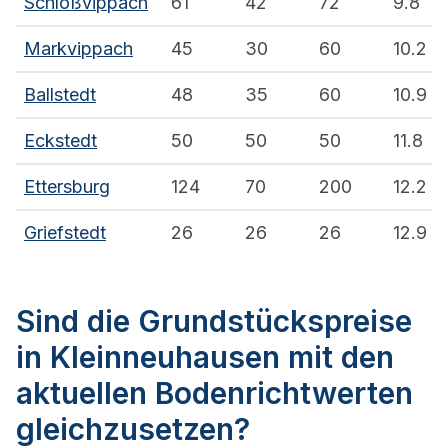
Schloßvippach
61
42
72
9.8
Markvippach
45
30
60
10.2
Ballstedt
48
35
60
10.9
Eckstedt
50
50
50
11.8
Ettersburg
124
70
200
12.2
Griefstedt
26
26
26
12.9
Sind die Grundstückspreise
in Kleinneuhausen mit den
aktuellen Bodenrichtwerten
gleichzusetzen?