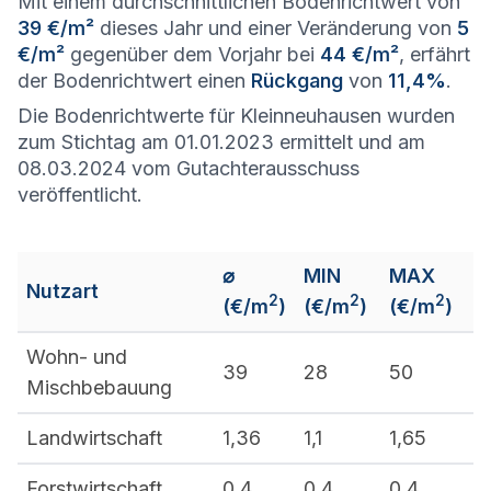
Mit einem durchschnittlichen Bodenrichtwert von
39 €/m²
dieses Jahr und einer Veränderung von
5
€/m²
gegenüber dem Vorjahr bei
44 €/m²
, erfährt
der Bodenrichtwert einen
Rückgang
von
11,4%
.
Die Bodenrichtwerte für Kleinneuhausen wurden
zum Stichtag am 01.01.2023 ermittelt und am
08.03.2024 vom Gutachterausschuss
veröffentlicht.
⌀
MIN
MAX
Nutzart
2
2
2
(€/m
)
(€/m
)
(€/m
)
Wohn- und
39
28
50
Mischbebauung
Landwirtschaft
1,36
1,1
1,65
Forstwirtschaft
0,4
0,4
0,4