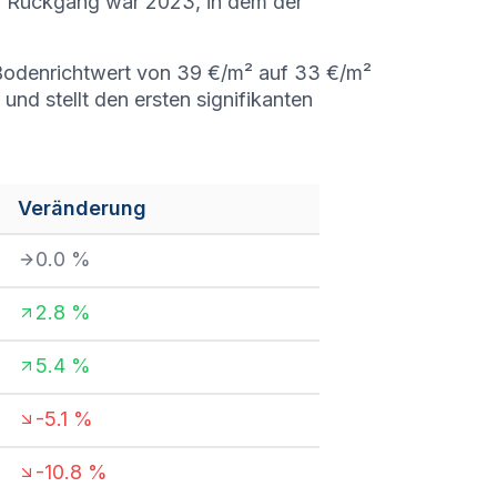
n Rückgang war 2023, in dem der
r Bodenrichtwert von 39 €/m² auf 33 €/m²
nd stellt den ersten signifikanten
Veränderung
0.0
%
2.8
%
5.4
%
-5.1
%
-10.8
%