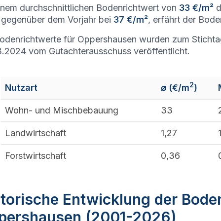
inem durchschnittlichen Bodenrichtwert von
33 €/m²
d
gegenüber dem Vorjahr bei
37 €/m²
, erfährt der Bod
odenrichtwerte für Oppershausen wurden zum Stichtag
.2024 vom Gutachterausschuss veröffentlicht.
2
Nutzart
⌀ (€/m
)
Wohn- und Mischbebauung
33
Landwirtschaft
1,27
Forstwirtschaft
0,36
torische Entwicklung der Bode
pershausen (2001-2026)