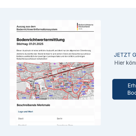
JETZT 
Hier kön
Erh
Bod