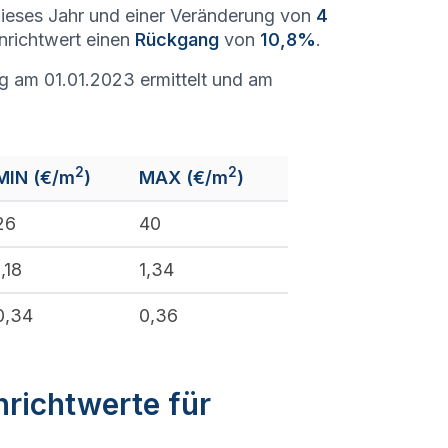
ieses Jahr und einer Veränderung von
4
enrichtwert einen
Rückgang
von
10,8%
.
 am 01.01.2023 ermittelt und am
2
2
MIN (€/m
)
MAX (€/m
)
26
40
1,18
1,34
0,34
0,36
nrichtwerte für