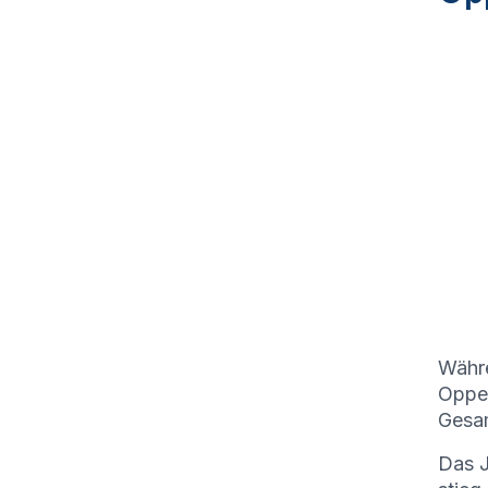
Währe
Opper
Gesam
Das J