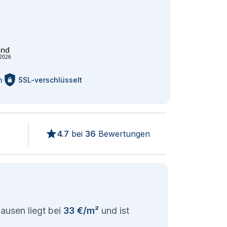
and
2026
m
SSL-verschlüsselt
4.7
bei
36
Bewertungen
ausen liegt bei
33 €/m²
und ist