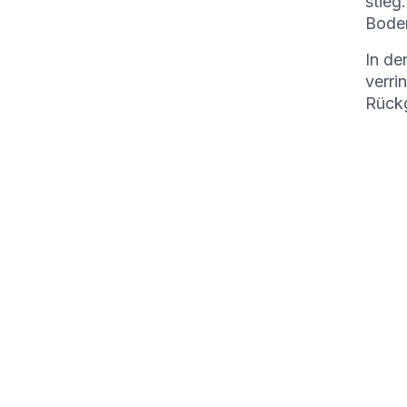
stieg
Boden
In de
verri
Rückg