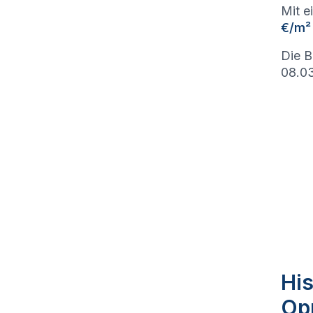
Mit e
€/m²
Die B
08.03
His
Op