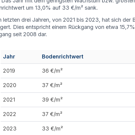
. Das Jahr mit dem geringsten Wachstum bzw. größte
richtwert um 13,0% auf 33 €/m² sank.
n letzten drei Jahren, von 2021 bis 2023, hat sich de
ngert. Dies entspricht einem Rückgang von etwa 15,7% u
ang seit 2008 dar.
Jahr
Bodenrichtwert
2019
36
€/m²
2020
37
€/m²
2021
39
€/m²
2022
37
€/m²
2023
33
€/m²