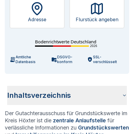
Adresse
Flurstück angeben
Bodenrichtwerte Deutschland
2026
Amtliche
DSGVO-
SSL-
Datenbasis
konform
verschlüsselt
Inhaltsverzeichnis
Der Gutachterausschuss für Grundstückswerte im
Allgemeine Informationen
Aufgaben des Gutachterausschusses
Bodenrichtwerte & Grundstückspreise im Kreis Höxter
Fragen und Antworten zum Gutachterausschuss Kreis Höxter
Kreis Höxter ist die
zentrale Anlaufstelle
für
verlässliche Informationen zu
Grundstückswerten