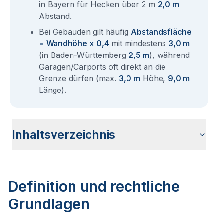
in Bayern für Hecken über 2 m
2,0 m
Abstand.
Bei Gebäuden gilt häufig
Abstandsfläche
= Wandhöhe × 0,4
mit mindestens
3,0 m
(in Baden-Württemberg
2,5 m
), während
Garagen/Carports oft direkt an die
Grenze dürfen (max.
3,0 m
Höhe,
9,0 m
Länge).
Inhaltsverzeichnis
Definition und rechtliche Grundlagen
Ermittlung der Grundstücksgrenze
Rechte und Pflichten an der Grundstücksgrenze
Bepflanzung an der Grundstücksgrenze
Grenzbebauung: Garagen, Zäune und Abstandsflächen
Grenzverletzungen und Überbau
Nachbarschaftsstreitigkeiten und Lösungswege
Wärmepumpen und technische Anlagen an der
Häufige Fragen zum Thema Grundstücksgrenze
Grundstücksgrenze
Definition und rechtliche
Grundlagen