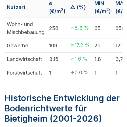
⌀
MIN
MA
Nutzart
△ (%)
2
2
(€/m
)
(€/m
)
(€/
Wohn- und
5.3
%
258
65
650
Mischbebauung
17.2
%
Gewerbe
109
25
125
1.6
%
Landwirtschaft
3,15
1,8
3,7
0.0
%
Forstwirtschaft
1
1
1
Historische Entwicklung der
Bodenrichtwerte für
Bietigheim (2001-2026)