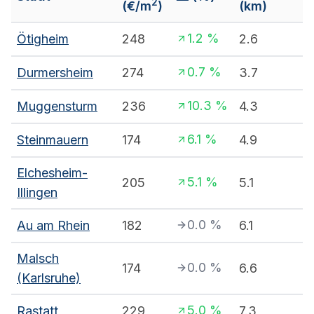
2
(€/m
)
(km)
1.2
%
Ötigheim
248
2.6
0.7
%
Durmersheim
274
3.7
10.3
%
Muggensturm
236
4.3
6.1
%
Steinmauern
174
4.9
Elchesheim-
5.1
%
205
5.1
Illingen
0.0
%
Au am Rhein
182
6.1
Malsch
0.0
%
174
6.6
(Karlsruhe)
5.0
%
Rastatt
229
7.3