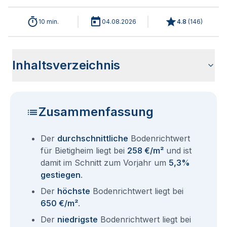
10 min.
04.08.2026
4.8
(
146
)
Inhaltsverzeichnis
Wie haben sich die Bodenrichtwerte in 2026 für Bietigheim
Historische Entwicklung der Bodenrichtwerte für Bietigheim
Bodenrichtwerte benachbarter Städte
Sind die Grundstückspreise in Bietigheim mit den aktuellen
Wie erhalte ich den Bodenrichtwert für mein Grundstück in
Aktuelle Immobilienpreise in Bietigheim
Fragen und Antworten rund um Bodenrichtwerte Bietigheim
entwickelt?
(2001-2026)
Bodenrichtwerten gleichzusetzen?
Bietigheim?
Zusammenfassung
Der
durchschnittliche
Bodenrichtwert
für Bietigheim liegt bei
258 €/m²
und ist
damit im Schnitt zum Vorjahr um
5,3%
gestiegen
.
Der
höchste
Bodenrichtwert liegt bei
650 €/m²
.
Der
niedrigste
Bodenrichtwert liegt bei