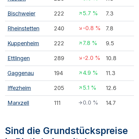
5.7
%
Bischweier
222
7.3
-0.8
%
Rheinstetten
240
7.8
7.8
%
Kuppenheim
222
9.5
-2.0
%
Ettlingen
289
10.8
4.9
%
Gaggenau
194
11.3
5.1
%
Iffezheim
205
12.6
0.0
%
Marxzell
111
14.7
Sind die Grundstückspreise