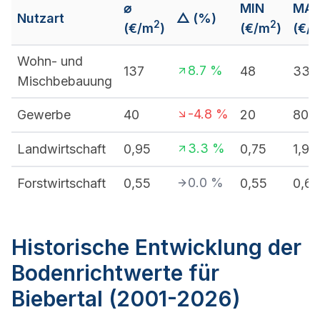
⌀
MIN
MA
Nutzart
△ (%)
2
2
(€/m
)
(€/m
)
(€/
Wohn- und
8.7
%
137
48
330
Mischbebauung
-4.8
%
Gewerbe
40
20
80
3.3
%
Landwirtschaft
0,95
0,75
1,9
0.0
%
Forstwirtschaft
0,55
0,55
0,6
Historische Entwicklung der
Bodenrichtwerte für
Biebertal (2001-2026)