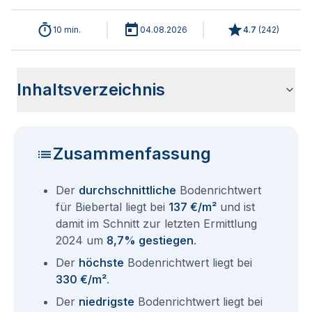
10 min.
04.08.2026
4.7
(
242
)
Inhaltsverzeichnis
Wie haben sich die Bodenrichtwerte in 2026 für Biebertal
Historische Entwicklung der Bodenrichtwerte für Biebertal
Bodenrichtwerte benachbarter Städte
Sind die Grundstückspreise in Biebertal mit den aktuellen
Wie erhalte ich den Bodenrichtwert für mein Grundstück in
Aktuelle Immobilienpreise in Biebertal
Fragen und Antworten rund um Bodenrichtwerte Biebertal
entwickelt?
(2001-2026)
Bodenrichtwerten gleichzusetzen?
Biebertal?
Zusammenfassung
Der
durchschnittliche
Bodenrichtwert
für Biebertal liegt bei
137 €/m²
und ist
damit im Schnitt zur letzten Ermittlung
2024 um
8,7% gestiegen
.
Der
höchste
Bodenrichtwert liegt bei
330 €/m²
.
Der
niedrigste
Bodenrichtwert liegt bei