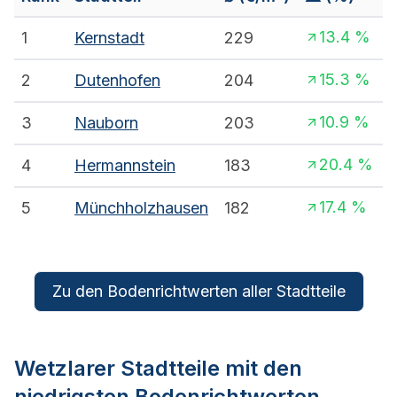
13.4
%
1
Kernstadt
229
15.3
%
2
Dutenhofen
204
10.9
%
3
Nauborn
203
20.4
%
4
Hermannstein
183
17.4
%
5
Münchholzhausen
182
Zu den Bodenrichtwerten aller Stadtteile
Wetzlar
er Stadtteile mit den
niedrigsten Bodenrichtwerten