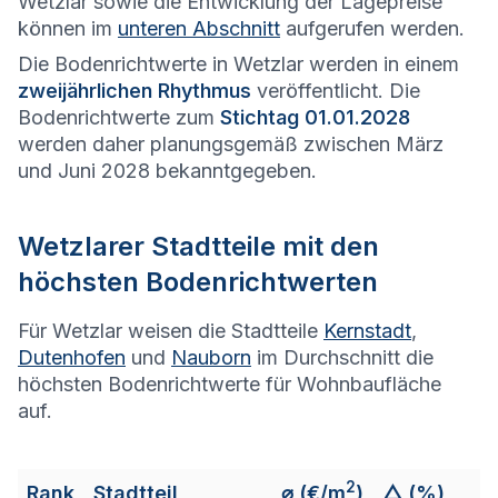
Wetzlar sowie die Entwicklung der Lagepreise
können im
unteren Abschnitt
aufgerufen werden.
Die Bodenrichtwerte in Wetzlar werden in einem
zweijährlichen Rhythmus
veröffentlicht. Die
Bodenrichtwerte zum
Stichtag 01.01.2028
werden daher planungsgemäß zwischen März
und Juni 2028 bekanntgegeben.
Wetzlar
er Stadtteile mit den
höchsten Bodenrichtwerten
Für Wetzlar weisen die Stadtteile
Kernstadt
,
Dutenhofen
und
Nauborn
im Durchschnitt die
höchsten Bodenrichtwerte für Wohnbaufläche
auf.
2
Rank
Stadtteil
⌀
(€/m
)
△ (%)