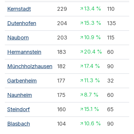
13.4
%
Kernstadt
229
110
4
15.3
%
Dutenhofen
204
135
3
10.9
%
Nauborn
203
115
2
20.4
%
Hermannstein
183
60
4
17.4
%
Münchholzhausen
182
90
2
11.3
%
Garbenheim
177
32
2
8.7
%
Naunheim
175
60
2
15.1
%
Steindorf
160
65
2
10.6
%
Blasbach
104
90
1