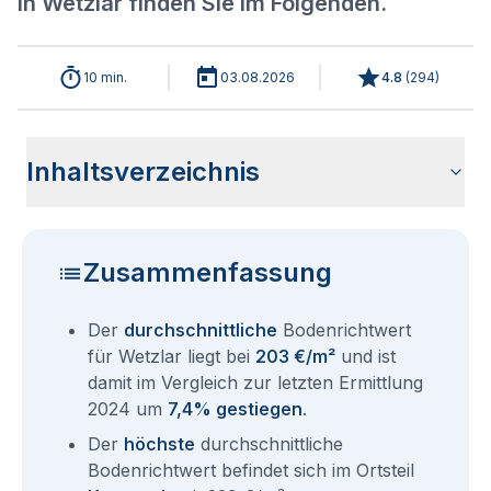
in Wetzlar finden Sie im Folgenden.
10 min.
03.08.2026
4.8
(
294
)
Inhaltsverzeichnis
Aktuelle Bodenrichtwerte für Wetzlar 2026
Historische Entwicklung der Bodenrichtwerte für Wetzlar
Bodenrichtwerte nach Stadtteilen für Wetzlar
Bodenrichtwerte benachbarter Städte
Sind die Grundstückspreise in Wetzlar mit den aktuellen
Wie erhalte ich den Bodenrichtwert für mein Grundstück in
Aktuelle Immobilienpreise in Wetzlar
Fragen und Antworten rund um Bodenrichtwerte Wetzlar
(2001-2026)
Bodenrichtwerten gleichzusetzen?
Wetzlar?
Zusammenfassung
Der
durchschnittliche
Bodenrichtwert
für Wetzlar liegt bei
203 €/m²
und ist
damit im Vergleich zur letzten Ermittlung
2024 um
7,4% gestiegen
.
Der
höchste
durchschnittliche
Bodenrichtwert befindet sich im Ortsteil