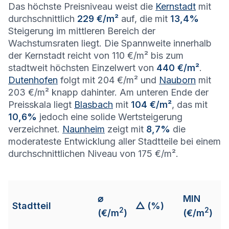
Das höchste Preisniveau weist die
Kernstadt
mit
durchschnittlich
229 €/m²
auf, die mit
13,4%
Steigerung im mittleren Bereich der
Wachstumsraten liegt. Die Spannweite innerhalb
der Kernstadt reicht von 110 €/m² bis zum
stadtweit höchsten Einzelwert von
440 €/m²
.
Dutenhofen
folgt mit 204 €/m² und
Nauborn
mit
203 €/m² knapp dahinter. Am unteren Ende der
Preisskala liegt
Blasbach
mit
104 €/m²
, das mit
10,6%
jedoch eine solide Wertsteigerung
verzeichnet.
Naunheim
zeigt mit
8,7%
die
moderateste Entwicklung aller Stadtteile bei einem
durchschnittlichen Niveau von 175 €/m².
M
⌀
MIN
Stadtteil
△ (%)
(i
2
2
(€/m
)
(€/m
)
€