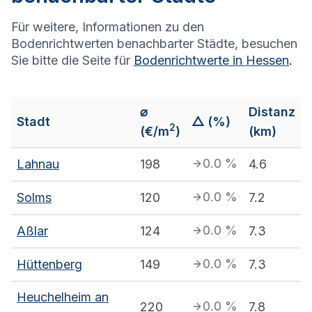
Für weitere, Informationen zu den
Bodenrichtwerten benachbarter Städte, besuchen
Sie bitte die Seite für
Bodenrichtwerte in
Hessen
.
⌀
Distanz
Stadt
△ (%)
2
(€/m
)
(km)
0.0
%
Lahnau
198
4.6
0.0
%
Solms
120
7.2
0.0
%
Aßlar
124
7.3
0.0
%
Hüttenberg
149
7.3
Heuchelheim an
0.0
%
220
7.8