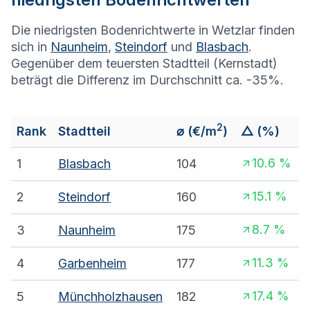
Die niedrigsten Bodenrichtwerte in Wetzlar finden
sich in
Naunheim
,
Steindorf
und
Blasbach
.
Gegenüber dem teuersten Stadtteil (Kernstadt)
beträgt die Differenz im Durchschnitt ca. -35%.
2
Rank
Stadtteil
⌀
(€/m
)
△ (%)
10.6
%
1
Blasbach
104
15.1
%
2
Steindorf
160
8.7
%
3
Naunheim
175
11.3
%
4
Garbenheim
177
17.4
%
5
Münchholzhausen
182