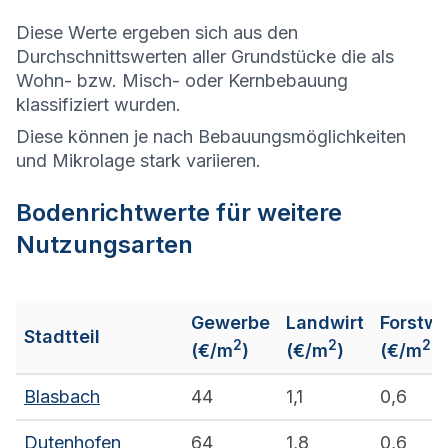
Diese Werte ergeben sich aus den
Durchschnittswerten aller Grundstücke die als
Wohn- bzw. Misch- oder Kernbebauung
klassifiziert wurden.
Diese können je nach Bebauungsmöglichkeiten
und Mikrolage stark variieren.
Bodenrichtwerte für weitere
Nutzungsarten
Gewerbe
Landwirt
Forstwi
Stadtteil
2
2
2
(€/m
)
(€/m
)
(€/m
)
Blasbach
44
1,1
0,6
Dutenhofen
64
1,8
0,6