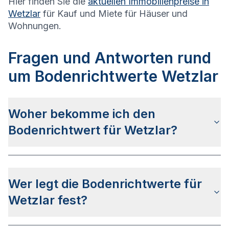
Hier finden Sie die
aktuellen Immobilienpreise in
Wetzlar
für Kauf und Miete für Häuser und
Wohnungen.
Fragen und Antworten rund
um Bodenrichtwerte Wetzlar
Woher bekomme ich den
Bodenrichtwert für Wetzlar?
Die Bodenrichtwerte für Wetzlar erhalten Sie u.a.
auf dieser Webseite
in den jeweiligen Stadt- und
Wer legt die Bodenrichtwerte für
Stadtteilseiten. Alternativ können Sie bei
BORIS
Hessen
nach Ihrer Adresse suchen bzw. beim
Wetzlar fest?
Gutachterausschuss für Grundstückswerte im
Lahn-Dill-Kreis anfragen.