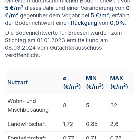
Mit einem durchschnittlichen Bodenrichtwert von
5 €/m²
dieses Jahr und einer Veränderung von
0
€/m²
gegenüber dem Vorjahr bei
5 €/m²
, erfährt
der Bodenrichtwert einen
Rückgang
von
0,0%
.
Die Bodenrichtwerte für Breesen wurden zum
Stichtag am 01.01.2023 ermittelt und am
08.03.2024 vom Gutachterausschuss
veröffentlicht.
⌀
MIN
MAX
Nutzart
2
2
2
(€/m
)
(€/m
)
(€/m
)
Wohn- und
8
5
32
Mischbebauung
Landwirtschaft
1,72
0,85
2,6
Forstwirtschaft
0,77
0,71
0,78