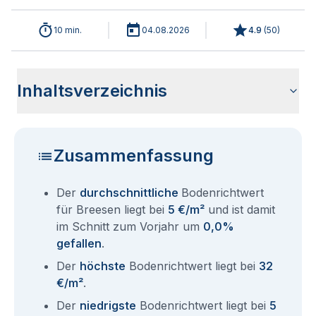
10 min.
04.08.2026
4.9
(
50
)
Inhaltsverzeichnis
Wie haben sich die Bodenrichtwerte in 2026 für Breesen
Historische Entwicklung der Bodenrichtwerte für Breesen
Bodenrichtwerte benachbarter Städte
Sind die Grundstückspreise in Breesen mit den aktuellen
Wie erhalte ich den Bodenrichtwert für mein Grundstück in
Fragen und Antworten rund um Bodenrichtwerte Breesen
entwickelt?
(2001-2026)
Bodenrichtwerten gleichzusetzen?
Breesen?
Zusammenfassung
Der
durchschnittliche
Bodenrichtwert
für Breesen liegt bei
5 €/m²
und ist damit
im Schnitt zum Vorjahr um
0,0%
gefallen
.
Der
höchste
Bodenrichtwert liegt bei
32
€/m²
.
Der
niedrigste
Bodenrichtwert liegt bei
5