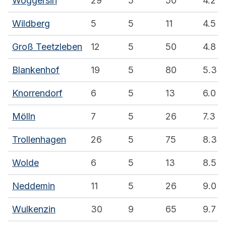
Woggersin
29
5
50
4.2
Wildberg
5
5
11
4.5
Groß Teetzleben
12
5
50
4.8
Blankenhof
19
5
80
5.3
Knorrendorf
6
5
13
6.0
Mölln
7
5
26
7.3
Trollenhagen
26
5
75
8.3
Wolde
6
5
13
8.5
Neddemin
11
5
26
9.0
Wulkenzin
30
9
65
9.7