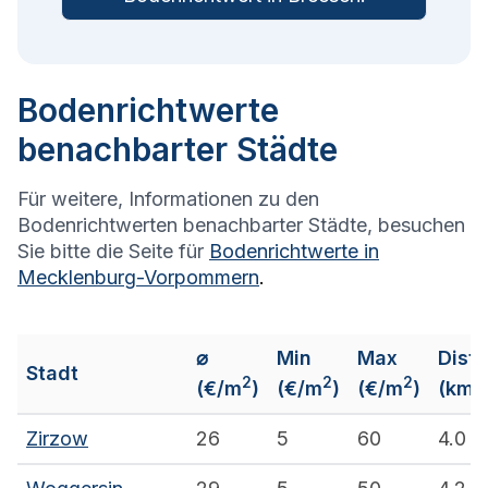
Bodenrichtwerte
benachbarter Städte
Für weitere, Informationen zu den
Bodenrichtwerten benachbarter Städte, besuchen
Sie bitte die Seite für
Bodenrichtwerte in
Mecklenburg-Vorpommern
.
⌀
Min
Max
Dist
Stadt
2
2
2
(€/m
)
(€/m
)
(€/m
)
(km)
Zirzow
26
5
60
4.0