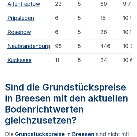
Altentreptow
22
5
60
9.7
Pripsleben
6
5
15
10.1
Rosenow
6
5
26
10.1
Neubrandenburg
98
5
446
10.3
Kuckssee
11
5
24
10.6
Sind die Grundstückspreise
in Breesen mit den aktuellen
Bodenrichtwerten
gleichzusetzen?
Die
Grundstückspreise in Breesen
sind nicht mit