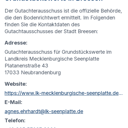
Der Gutachterausschuss ist die offizielle Behörde,
die den Bodenrichtwert ermittelt. Im Folgenden
finden Sie die Kontaktdaten des
Gutachtausschusses der Stadt Breesen:
Adresse:
Gutachterausschuss für Grundstückswerte im
Landkreis Mecklenburgische Seenplatte
Platanenstraße 43
17033 Neubrandenburg
Website:
https://www.lk-mecklenburgische-seenplatte.de/Aktuelles/Formulare/Soziales/Gesch%C3%A4ftsstelle-des-Gutachterausschusses.php?object=tx,2761.5.1&ModID=7&FID=2037.380.1&NavID=2761.81&La=1
E-Mail:
agnes.ehrhardt@lk-seenplatte.de
Telefon: