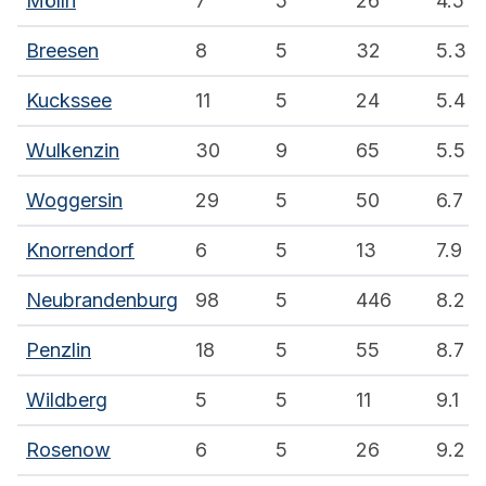
Mölln
7
5
26
4.5
Breesen
8
5
32
5.3
Kuckssee
11
5
24
5.4
Wulkenzin
30
9
65
5.5
Woggersin
29
5
50
6.7
Knorrendorf
6
5
13
7.9
Neubrandenburg
98
5
446
8.2
Penzlin
18
5
55
8.7
Wildberg
5
5
11
9.1
Rosenow
6
5
26
9.2