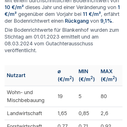
Mit einem durchschnittlichen Bodenrichtwert von
10 €/m²
dieses Jahr und einer Veränderung von
1
€/m²
gegenüber dem Vorjahr bei
11 €/m²
, erfährt
der Bodenrichtwert einen
Rückgang
von
9,1%
.
Die Bodenrichtwerte für Blankenhof wurden zum
Stichtag am 01.01.2023 ermittelt und am
08.03.2024 vom Gutachterausschuss
veröffentlicht.
⌀
MIN
MAX
Nutzart
2
2
2
(€/m
)
(€/m
)
(€/m
)
Wohn- und
19
5
80
Mischbebauung
Landwirtschaft
1,65
0,85
2,6
Forstwirtschaft
0,77
0,71
0,92