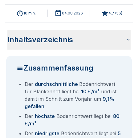
10 min.
04.08.2026
4.7
(
56
)
Inhaltsverzeichnis
Wie haben sich die Bodenrichtwerte in 2026 für Blankenhof
Historische Entwicklung der Bodenrichtwerte für Blankenhof
Bodenrichtwerte benachbarter Städte
Sind die Grundstückspreise in Blankenhof mit den aktuellen
Wie erhalte ich den Bodenrichtwert für mein Grundstück in
Fragen und Antworten rund um Bodenrichtwerte Blankenhof
entwickelt?
(2001-2026)
Bodenrichtwerten gleichzusetzen?
Blankenhof?
Zusammenfassung
Der
durchschnittliche
Bodenrichtwert
für Blankenhof liegt bei
10 €/m²
und ist
damit im Schnitt zum Vorjahr um
9,1%
gefallen
.
Der
höchste
Bodenrichtwert liegt bei
80
€/m²
.
Der
niedrigste
Bodenrichtwert liegt bei
5