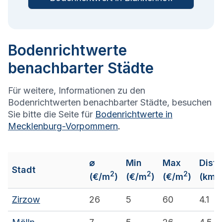
Bodenrichtwerte
benachbarter Städte
Für weitere, Informationen zu den
Bodenrichtwerten benachbarter Städte, besuchen
Sie bitte die Seite für
Bodenrichtwerte in
Mecklenburg-Vorpommern
.
⌀
Min
Max
Dist
Stadt
2
2
2
(€/m
)
(€/m
)
(€/m
)
(km)
Zirzow
26
5
60
4.1