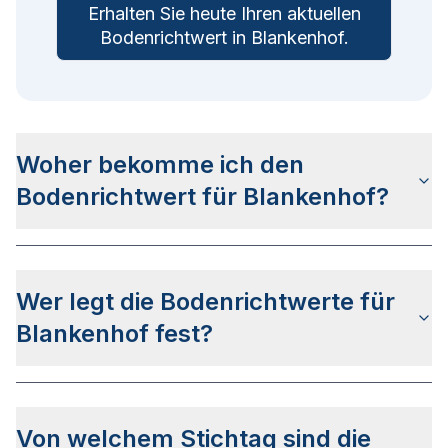
Erhalten Sie heute Ihren aktuellen
Bodenrichtwert in
Blankenhof
.
Woher bekomme ich den
Bodenrichtwert für Blankenhof?
Die Bodenrichtwerte für Blankenhof erhalten Sie
u.a. auf dieser Webseite in den jeweiligen
Wer legt die Bodenrichtwerte für
Stadtteilseiten. Alternativ können Sie bei BORIS
MV nach Ihrer Adresse suchen bzw. beim
Blankenhof fest?
Gutachterausschuss für Grundstückswerte im
Landkreis Mecklenburgische Seenplatte anfragen.
Die Bodenrichtwerte in Blankenhof werden vom
„Gutachterausschuss für Grundstückswerte im
Von welchem Stichtag sind die
Landkreis Mecklenburgische Seenplatte“