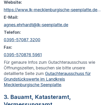
Website:
https://www.lk-mecklenburgische-seenplatte.de/Aktuelles/Formulare/Soziales/Gesch%C3%A4ftsstelle-des-Gutachterausschusses.php?object=tx,2761.5.1&ModID=7&FID=2037.380.1&NavID=2761.81&La=1
E-Mail:
agnes.ehrhardt@lk-seenplatte.de
Telefon:
0395-57087 3200
Fax:
0395-570876 5961
Für genaure Infos zum Gutachterausschuss wie
Öffnungszeiten, besuchen sie bitte unsere
detaillierte Seite zum
Gutachterausschuss für
Grundstückswerte im Landkreis
Mecklenburgische Seenplatte
.
3. Bauamt, Katasteramt,
Vermessungsamt