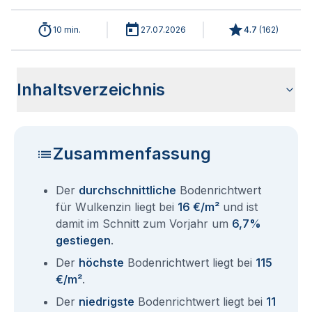
10 min.
27.07.2026
4.7
(
162
)
Inhaltsverzeichnis
Wie haben sich die Bodenrichtwerte in 2026 für Wulkenzin
Historische Entwicklung der Bodenrichtwerte für Wulkenzin
Bodenrichtwerte benachbarter Städte
Sind die Grundstückspreise in Wulkenzin mit den aktuellen
Wie erhalte ich den Bodenrichtwert für mein Grundstück in
Fragen und Antworten rund um Bodenrichtwerte Wulkenzin
entwickelt?
(2001-2026)
Bodenrichtwerten gleichzusetzen?
Wulkenzin?
Zusammenfassung
Der
durchschnittliche
Bodenrichtwert
für Wulkenzin liegt bei
16 €/m²
und ist
damit im Schnitt zum Vorjahr um
6,7%
gestiegen
.
Der
höchste
Bodenrichtwert liegt bei
115
€/m²
.
Der
niedrigste
Bodenrichtwert liegt bei
11