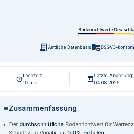
Bodenrichtwerte Deutschl
Amtliche Datenbasis
DSGVO-konfor
Lesezeit:
Letzte Änderung:
10 min.
04.08.2026
Zusammenfassung
Der
durchschnittliche
Bodenrichtwert für Warrenzi
Schnitt zum Vorjahr um
0,0% gefallen
.