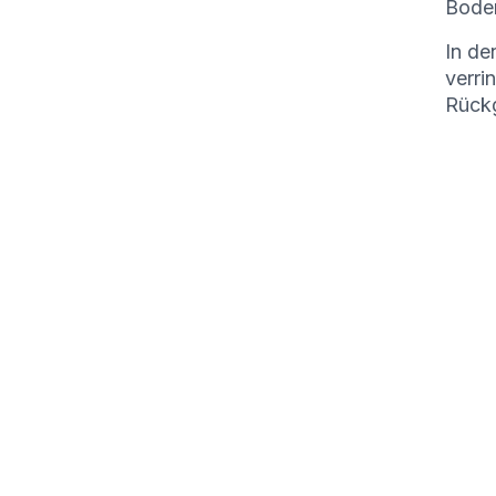
Boden
In de
verri
Rückg