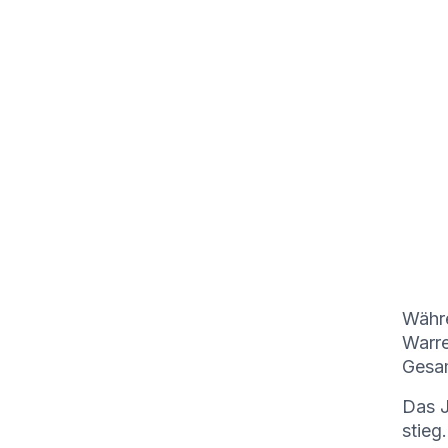
Währe
Warre
Gesam
Das J
stieg