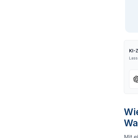
KI-
Lass
Wie
War
Mit e