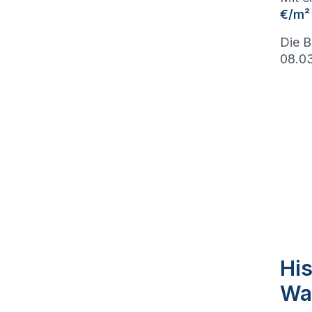
€/m²
Die B
08.03
His
Wa