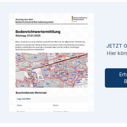
JETZT 
Hier kön
Erh
B