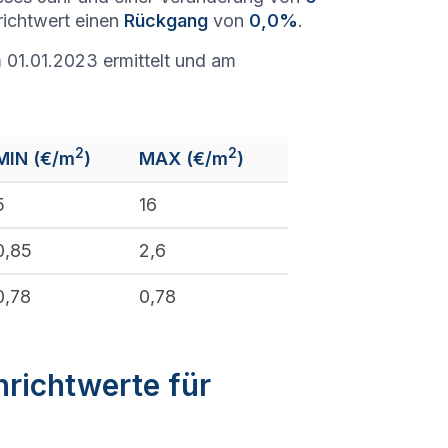
richtwert einen
Rückgang
von
0,0%
.
 01.01.2023 ermittelt und am
2
2
MIN (€/m
)
MAX (€/m
)
5
16
0,85
2,6
0,78
0,78
nrichtwerte für