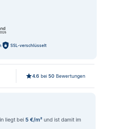
and
2026
m
SSL-verschlüsselt
4.6
bei
50
Bewertungen
n liegt bei
5 €/m²
und ist damit im