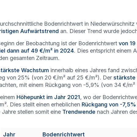
urchschnnittliche Bodenrichtwert in Niederwürschnitz
ristigen Aufwärtstrend
an. Dieser Trend wurde jedoc
Beginn der Beobachtung ist der Bodenrichtwert
von 19
iel dann auf 49 €/m² in 2024
. Dies entspricht einem
den gesamten Zeitraum.
stärkste Wachstum
innerhalb eines Jahres fand zwis
eg von 25% (von 20 €/m² auf 25 €/m²). Der
stärkste 
chten, mit einem Rückgang von -5,9% (von 34 €/m² 
seinem
Höhepunkt im Jahr 2021
, wo der Bodenrichtwer
m². Dies stellt einen erheblichen
Rückgang von -7,5%
 Jahre stellen somit eine
Trendwende
nach Jahren des 
Jahr
Bodenrichtwert