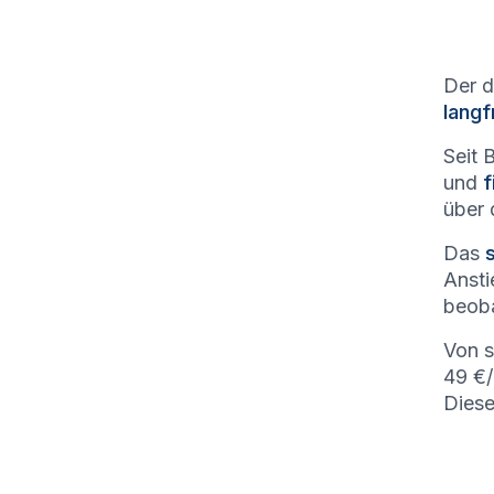
Der d
langf
Seit 
und
f
über 
Das
Ansti
beoba
Von 
49 €/
Diese