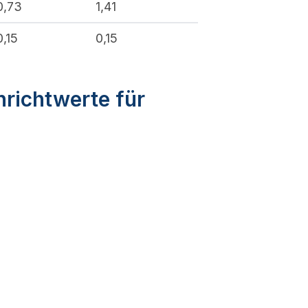
0,73
1,41
0,15
0,15
nrichtwerte für