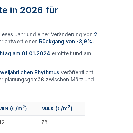
te in 2026 für
ieses Jahr und einer Veränderung von
2
nrichtwert einen
Rückgang von -3,9%
.
chtag am 01.01.2024
ermittelt und am
weijährlichen Rhythmus
veröffentlicht.
r planungsgemäß zwischen März und
2
2
MIN (€/m
)
MAX (€/m
)
42
78