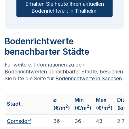
Erhalten Sie heute Ihren aktuellen
Bodenrichtwert in
Thalheim
.
Bodenrichtwerte
benachbarter Städte
Für weitere, Informationen zu den
Bodenrichtwerten benachbarter Städte, besuchen
Sie bitte die Seite für
Bodenrichtwerte in
Sachsen
.
⌀
Min
Max
Dist
Stadt
2
2
2
(€/m
)
(€/m
)
(€/m
)
(km)
Gornsdorf
36
36
43
2.7