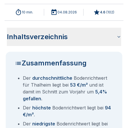
10 min.
04.08.2026
4.6
(
102
)
Inhaltsverzeichnis
Wie haben sich die Bodenrichtwerte in 2026 für Thalheim
Historische Entwicklung der Bodenrichtwerte für Thalheim
Bodenrichtwerte benachbarter Städte
Sind die Grundstückspreise in Thalheim mit den aktuellen
Wie erhalte ich den Bodenrichtwert für mein Grundstück in
Fragen und Antworten rund um Bodenrichtwerte Thalheim
entwickelt?
(2001-2026)
Bodenrichtwerten gleichzusetzen?
Thalheim?
Zusammenfassung
Der
durchschnittliche
Bodenrichtwert
für Thalheim liegt bei
53 €/m²
und ist
damit im Schnitt zum Vorjahr um
5,4%
gefallen
.
Der
höchste
Bodenrichtwert liegt bei
94
€/m²
.
Der
niedrigste
Bodenrichtwert liegt bei