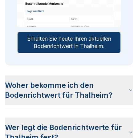
Erhalten Sie heute Ihren aktuellen
Bodenrichtwert in
Thalheim
.
Woher bekomme ich den
Bodenrichtwert für Thalheim?
Die Bodenrichtwerte für Thalheim erhalten Sie u.a.
auf dieser Webseite
in den jeweiligen Stadt- und
Wer legt die Bodenrichtwerte für
Stadtteilseiten. Alternativ können Sie bei
BORIS
Sachsen
nach Ihrer Adresse suchen bzw. beim
Thalheim fest?