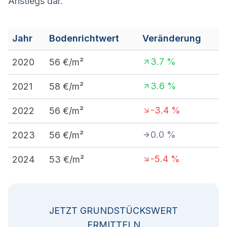
Anstiegs dar.
Jahr
Bodenrichtwert
Veränderung
3.7
%
2020
56
€/m²
3.6
%
2021
58
€/m²
-3.4
%
2022
56
€/m²
0.0
%
2023
56
€/m²
-5.4
%
2024
53
€/m²
JETZT GRUNDSTÜCKSWERT
ERMITTELN