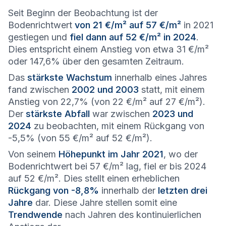
Seit Beginn der Beobachtung ist der
Bodenrichtwert
von 21 €/m² auf 57 €/m²
in 2021
gestiegen und
fiel dann auf 52 €/m² in 2024
.
Dies entspricht einem Anstieg von etwa 31 €/m²
oder 147,6% über den gesamten Zeitraum.
Das
stärkste Wachstum
innerhalb eines Jahres
fand zwischen
2002 und 2003
statt, mit einem
Anstieg von 22,7% (von 22 €/m² auf 27 €/m²).
Der
stärkste Abfall
war zwischen
2023 und
2024
zu beobachten, mit einem Rückgang von
-5,5% (von 55 €/m² auf 52 €/m²).
Von seinem
Höhepunkt im Jahr 2021
, wo der
Bodenrichtwert bei 57 €/m² lag, fiel er bis 2024
auf 52 €/m². Dies stellt einen erheblichen
Rückgang von -8,8%
innerhalb der
letzten drei
Jahre
dar. Diese Jahre stellen somit eine
Trendwende
nach Jahren des kontinuierlichen