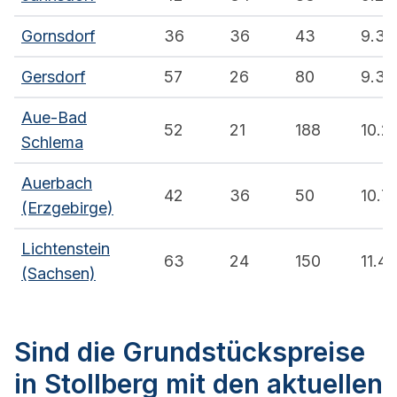
Gornsdorf
36
36
43
9.3
Gersdorf
57
26
80
9.3
Aue-Bad
52
21
188
10.2
Schlema
Auerbach
42
36
50
10.7
(Erzgebirge)
Lichtenstein
63
24
150
11.4
(Sachsen)
Sind die Grundstückspreise
in Stollberg mit den aktuellen