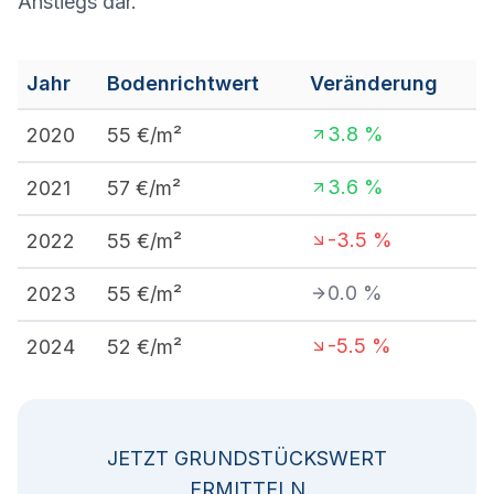
Anstiegs dar.
Jahr
Bodenrichtwert
Veränderung
3.8
%
2020
55
€/m²
3.6
%
2021
57
€/m²
-3.5
%
2022
55
€/m²
0.0
%
2023
55
€/m²
-5.5
%
2024
52
€/m²
JETZT GRUNDSTÜCKSWERT
ERMITTELN