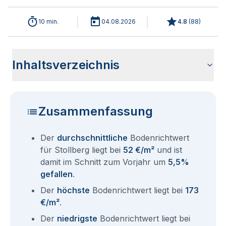
10 min.
04.08.2026
4.8
(
88
)
Inhaltsverzeichnis
Wie haben sich die Bodenrichtwerte in 2026 für Stollberg
Historische Entwicklung der Bodenrichtwerte für Stollberg
Bodenrichtwerte benachbarter Städte
Sind die Grundstückspreise in Stollberg mit den aktuellen
Wie erhalte ich den Bodenrichtwert für mein Grundstück in
Fragen und Antworten rund um Bodenrichtwerte Stollberg
entwickelt?
(2001-2026)
Bodenrichtwerten gleichzusetzen?
Stollberg?
Zusammenfassung
Der
durchschnittliche
Bodenrichtwert
für Stollberg liegt bei
52 €/m²
und ist
damit im Schnitt zum Vorjahr um
5,5%
gefallen
.
Der
höchste
Bodenrichtwert liegt bei
173
€/m²
.
Der
niedrigste
Bodenrichtwert liegt bei