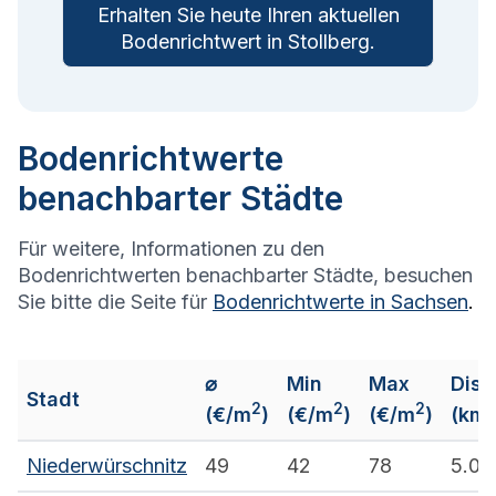
Erhalten Sie heute Ihren aktuellen
Bodenrichtwert in
Stollberg
.
Bodenrichtwerte
benachbarter Städte
Für weitere, Informationen zu den
Bodenrichtwerten benachbarter Städte, besuchen
Sie bitte die Seite für
Bodenrichtwerte in
Sachsen
.
⌀
Min
Max
Dist
Stadt
2
2
2
(€/m
)
(€/m
)
(€/m
)
(km)
Niederwürschnitz
49
42
78
5.0