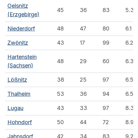
Oelsnitz
45
36
83
5.3
(Erzgebirge)
Niederdorf
48
47
80
6.1
Zwönitz
43
17
99
6.2
Hartenstein
48
29
60
6.3
(Sachsen)
Lößnitz
38
25
97
6.5
Thalheim
53
36
94
6.5
Lugau
43
33
97
8.3
Hohndorf
50
44
72
8.9
Jahnsdorf
42
34
83
9.2