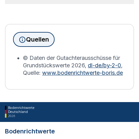
Bebauung geben.
Seit Juni 2022 muss die
Grundsteuererklärung
für
Immobilienbesitzer abgegeben werden. Für
Immobilien, die sich in Sulza befinden, wird die
Grundsteuererklärung auf Basis des
Quellen
Bodenrichtwerts des entsprechenden Jahres
erstellt.
© Daten der Gutachterausschüsse für
Grundstückswerte
2026
,
dl-de/by-2-0
,
Quelle:
www.bodenrichtwerte-boris.de
Bodenrichtwerte
Deutschland
2026
Bodenrichtwerte