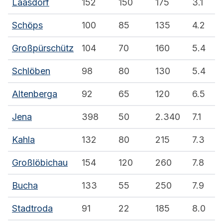
Laasdorf
152
150
175
3.1
Schöps
100
85
135
4.2
Großpürschütz
104
70
160
5.4
Schlöben
98
80
130
5.4
Altenberga
92
65
120
6.5
Jena
398
50
2.340
7.1
Kahla
132
80
215
7.3
Großlöbichau
154
120
260
7.8
Bucha
133
55
250
7.9
Stadtroda
91
22
185
8.0