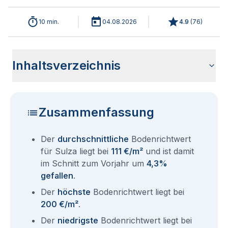
10 min.
04.08.2026
4.9
(
76
)
Inhaltsverzeichnis
Wie haben sich die Bodenrichtwerte in 2026 für Sulza
Historische Entwicklung der Bodenrichtwerte für Sulza
Bodenrichtwerte benachbarter Städte
Sind die Grundstückspreise in Sulza mit den aktuellen
Wie erhalte ich den Bodenrichtwert für mein Grundstück in
Fragen und Antworten rund um Bodenrichtwerte Sulza
entwickelt?
(2001-2026)
Bodenrichtwerten gleichzusetzen?
Sulza?
Zusammenfassung
Der
durchschnittliche
Bodenrichtwert
für Sulza liegt bei
111 €/m²
und ist damit
im Schnitt zum Vorjahr um
4,3%
gefallen
.
Der
höchste
Bodenrichtwert liegt bei
200 €/m²
.
Der
niedrigste
Bodenrichtwert liegt bei