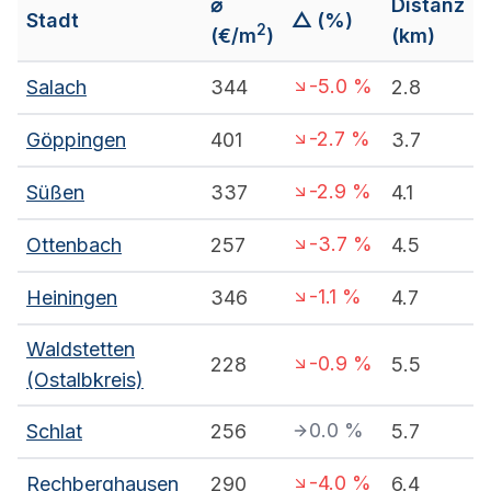
⌀
Distanz
Stadt
△ (%)
2
(€/m
)
(km)
-5.0
%
Salach
344
2.8
-2.7
%
Göppingen
401
3.7
-2.9
%
Süßen
337
4.1
-3.7
%
Ottenbach
257
4.5
-1.1
%
Heiningen
346
4.7
Waldstetten
-0.9
%
228
5.5
(Ostalbkreis)
0.0
%
Schlat
256
5.7
-4.0
%
Rechberghausen
290
6.4