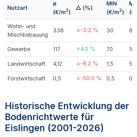
⌀
MIN
M
Nutzart
△ (%)
2
2
(€/m
)
(€/m
)
(€
Wohn- und
-3.2
%
338
30
85
Mischbebauung
4.5
%
Gewerbe
117
70
18
-8.2
%
Landwirtschaft
4,12
1,5
5
-50.0
%
Forstwirtschaft
0,5
0,5
0,
Historische Entwicklung der
Bodenrichtwerte für
Eislingen (2001-2026)