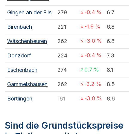
-0.4
%
Gingen an der Fils
279
6.7
-1.8
%
Birenbach
221
6.8
-3.0
%
Wäschenbeuren
262
6.8
-0.4
%
Donzdorf
224
7.3
0.7
%
Eschenbach
274
8.1
-2.2
%
Gammelshausen
262
8.5
-3.0
%
Börtlingen
161
8.6
Sind die Grundstückspreise