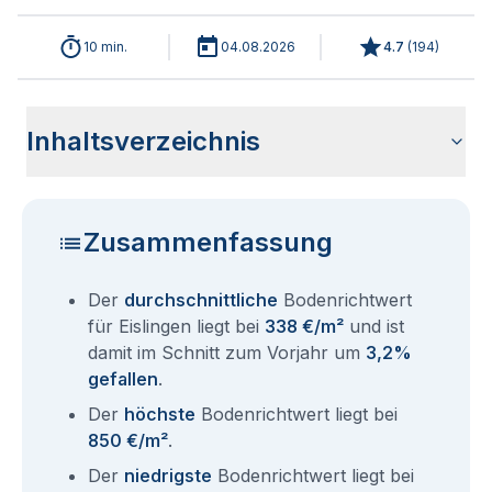
10 min.
04.08.2026
4.7
(
194
)
Inhaltsverzeichnis
Wie haben sich die Bodenrichtwerte in 2026 für Eislingen
Historische Entwicklung der Bodenrichtwerte für Eislingen
Bodenrichtwerte benachbarter Städte
Sind die Grundstückspreise in Eislingen mit den aktuellen
Wie erhalte ich den Bodenrichtwert für mein Grundstück in
Aktuelle Immobilienpreise in Eislingen
Fragen und Antworten rund um Bodenrichtwerte Eislingen
entwickelt?
(2001-2026)
Bodenrichtwerten gleichzusetzen?
Eislingen?
Zusammenfassung
Der
durchschnittliche
Bodenrichtwert
für Eislingen liegt bei
338 €/m²
und ist
damit im Schnitt zum Vorjahr um
3,2%
gefallen
.
Der
höchste
Bodenrichtwert liegt bei
850 €/m²
.
Der
niedrigste
Bodenrichtwert liegt bei