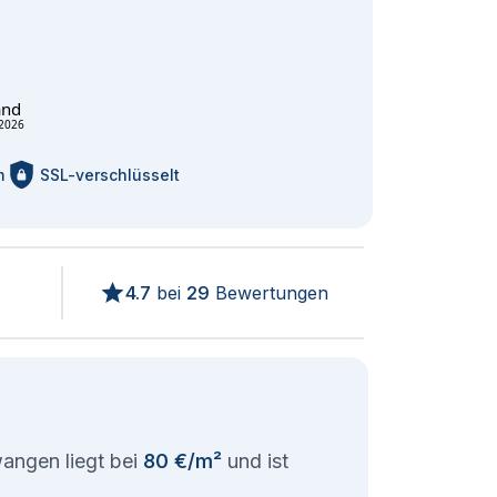
and
2026
m
SSL-verschlüsselt
4.7
bei
29
Bewertungen
wangen liegt bei
80 €/m²
und ist