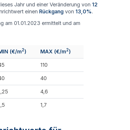
ieses Jahr und einer Veränderung von
12
enrichtwert einen
Rückgang
von
13,0%
.
g am 01.01.2023 ermittelt und am
2
2
MIN (€/m
)
MAX (€/m
)
45
110
40
40
1,25
4,6
1,5
1,7