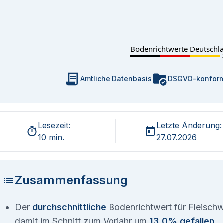
Bodenrichtwerte Deutschl
Amtliche Datenbasis
DSGVO-konfor
Lesezeit:
Letzte Änderung:
10 min.
27.07.2026
Zusammenfassung
Der
durchschnittliche
Bodenrichtwert für Fleisch
damit im Schnitt zum Vorjahr um
13,0% gefallen
.