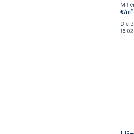
Mit e
€/m²
Die B
16.02