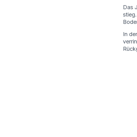
Das J
stieg
Boden
In de
verri
Rückg