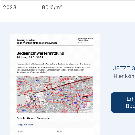
2023
80
€/m²
JETZT 
Hier kön
Erh
Bod