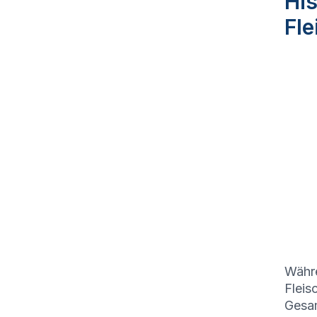
His
Fl
Währe
Fleis
Gesam