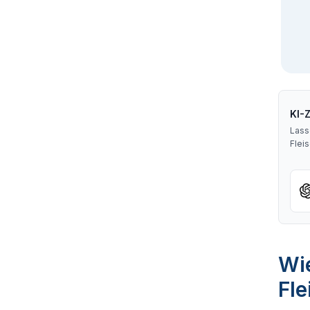
KI-
Lass
Flei
Wie
Fl