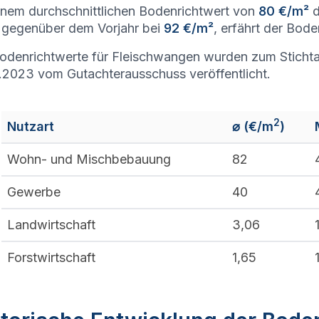
inem durchschnittlichen Bodenrichtwert von
80 €/m²
d
gegenüber dem Vorjahr bei
92 €/m²
, erfährt der Bod
odenrichtwerte für Fleischwangen wurden zum Stichta
.2023 vom Gutachterausschuss veröffentlicht.
2
Nutzart
⌀ (€/m
)
Wohn- und Mischbebauung
82
Gewerbe
40
Landwirtschaft
3,06
Forstwirtschaft
1,65