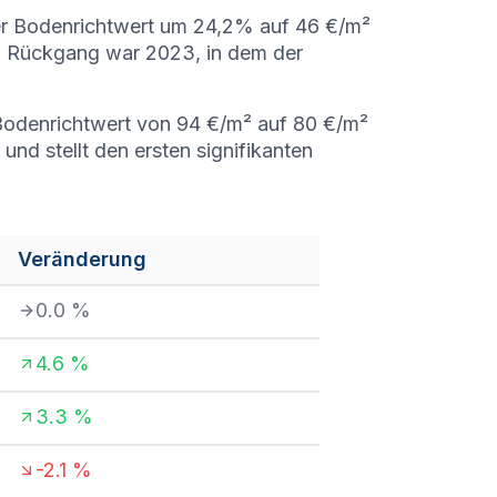
er Bodenrichtwert um 24,2% auf 46 €/m²
n Rückgang war 2023, in dem der
r Bodenrichtwert von 94 €/m² auf 80 €/m²
nd stellt den ersten signifikanten
Veränderung
0.0
%
4.6
%
3.3
%
-2.1
%