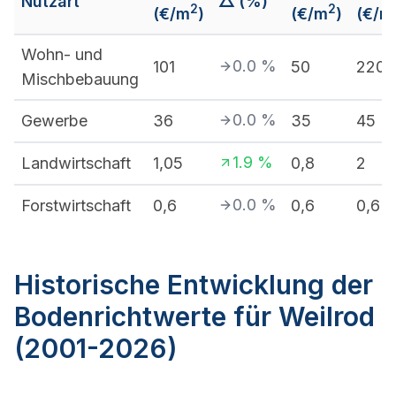
Nutzart
△ (%)
2
2
(€/m
)
(€/m
)
(€/m
Wohn- und
0.0
%
101
50
220
Mischbebauung
0.0
%
Gewerbe
36
35
45
1.9
%
Landwirtschaft
1,05
0,8
2
0.0
%
Forstwirtschaft
0,6
0,6
0,6
Historische Entwicklung der
Bodenrichtwerte für Weilrod
(2001-2026)