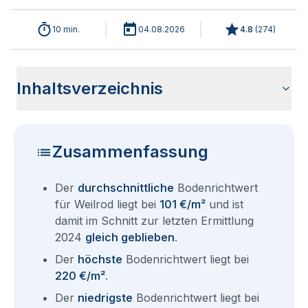
10 min.
04.08.2026
4.8
(
274
)
Inhaltsverzeichnis
Wie haben sich die Bodenrichtwerte in 2026 für Weilrod
Historische Entwicklung der Bodenrichtwerte für Weilrod
Bodenrichtwerte benachbarter Städte
Sind die Grundstückspreise in Weilrod mit den aktuellen
Wie erhalte ich den Bodenrichtwert für mein Grundstück in
Aktuelle Immobilienpreise in Weilrod
Fragen und Antworten rund um Bodenrichtwerte Weilrod
entwickelt?
(2001-2026)
Bodenrichtwerten gleichzusetzen?
Weilrod?
Zusammenfassung
Der
durchschnittliche
Bodenrichtwert
für Weilrod liegt bei
101 €/m²
und ist
damit im Schnitt zur letzten Ermittlung
2024
gleich geblieben
.
Der
höchste
Bodenrichtwert liegt bei
220 €/m²
.
Der
niedrigste
Bodenrichtwert liegt bei