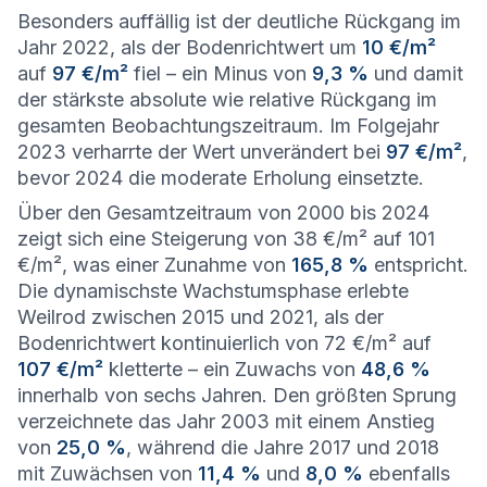
Besonders auffällig ist der deutliche Rückgang im
Jahr 2022, als der Bodenrichtwert um
10 €/m²
auf
97 €/m²
fiel – ein Minus von
9,3 %
und damit
der stärkste absolute wie relative Rückgang im
gesamten Beobachtungszeitraum. Im Folgejahr
2023 verharrte der Wert unverändert bei
97 €/m²
,
bevor 2024 die moderate Erholung einsetzte.
Über den Gesamtzeitraum von 2000 bis 2024
zeigt sich eine Steigerung von 38 €/m² auf 101
€/m², was einer Zunahme von
165,8 %
entspricht.
Die dynamischste Wachstumsphase erlebte
Weilrod zwischen 2015 und 2021, als der
Bodenrichtwert kontinuierlich von 72 €/m² auf
107 €/m²
kletterte – ein Zuwachs von
48,6 %
innerhalb von sechs Jahren. Den größten Sprung
verzeichnete das Jahr 2003 mit einem Anstieg
von
25,0 %
, während die Jahre 2017 und 2018
mit Zuwächsen von
11,4 %
und
8,0 %
ebenfalls