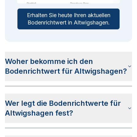
Erhalten Sie heute Ihren aktuellen
Bodenrichtwert in
Altwigshagen
.
Woher bekomme ich den
Bodenrichtwert für Altwigshagen?
Die Bodenrichtwerte für Altwigshagen erhalten
Sie u.a. auf dieser Webseite in den jeweiligen
Wer legt die Bodenrichtwerte für
Stadtteilseiten. Alternativ können Sie bei BORIS
MV nach Ihrer Adresse suchen bzw. beim
Altwigshagen fest?
Gutachterausschuss für Grundstückswerte im
Landkreis Vorpommern-Greifswald anfragen.
Die Bodenrichtwerte in Altwigshagen werden vom