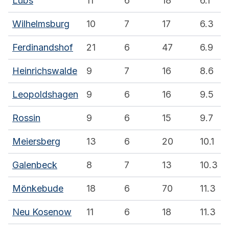
Lübs
11
6
18
6.1
Wilhelmsburg
10
7
17
6.3
Ferdinandshof
21
6
47
6.9
Heinrichswalde
9
7
16
8.6
Leopoldshagen
9
6
16
9.5
Rossin
9
6
15
9.7
Meiersberg
13
6
20
10.1
Galenbeck
8
7
13
10.3
Mönkebude
18
6
70
11.3
Neu Kosenow
11
6
18
11.3