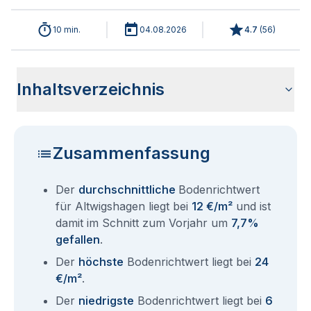
10 min.
04.08.2026
4.7
(
56
)
Inhaltsverzeichnis
Wie haben sich die Bodenrichtwerte in 2026 für
Historische Entwicklung der Bodenrichtwerte für
Bodenrichtwerte benachbarter Städte
Sind die Grundstückspreise in Altwigshagen mit den
Wie erhalte ich den Bodenrichtwert für mein Grundstück in
Fragen und Antworten rund um Bodenrichtwerte
Altwigshagen entwickelt?
Altwigshagen (2001-2026)
aktuellen Bodenrichtwerten gleichzusetzen?
Altwigshagen?
Altwigshagen
Zusammenfassung
Der
durchschnittliche
Bodenrichtwert
für Altwigshagen liegt bei
12 €/m²
und ist
damit im Schnitt zum Vorjahr um
7,7%
gefallen
.
Der
höchste
Bodenrichtwert liegt bei
24
€/m²
.
Der
niedrigste
Bodenrichtwert liegt bei
6