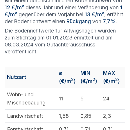
Mit einem durchschnittlichen Bodenrichtwert von
12 €/m²
dieses Jahr und einer Veränderung von
1
€/m²
gegenüber dem Vorjahr bei
13 €/m²
, erfährt
der Bodenrichtwert einen
Rückgang
von
7,7%
.
Die Bodenrichtwerte für Altwigshagen wurden
zum Stichtag am 01.01.2023 ermittelt und am
08.03.2024 vom Gutachterausschuss
veröffentlicht.
⌀
MIN
MAX
Nutzart
2
2
2
(€/m
)
(€/m
)
(€/m
)
Wohn- und
11
6
24
Mischbebauung
Landwirtschaft
1,58
0,85
2,3
Forstwirtschaft
0,71
0,71
0,71